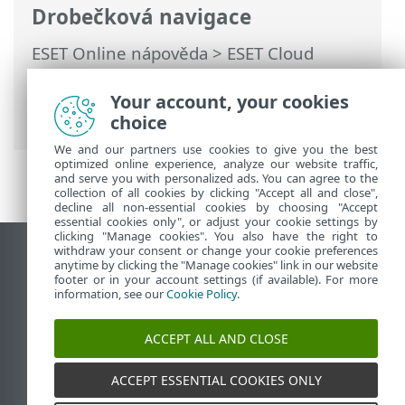
Drobečková navigace
ESET Online nápověda
>
ESET Cloud
Office Security
>
Předplatné pro ESET
Cloud Office Security
> ESET Business
Your account, your cookies
Account
choice
We and our partners use cookies to give you the best
optimized online experience, analyze our website traffic,
and serve you with personalized ads. You can agree to the
collection of all cookies by clicking "Accept all and close",
decline all non-essential cookies by choosing "Accept
essential cookies only", or adjust your cookie settings by
clicking "Manage cookies". You also have the right to
withdraw your consent or change your cookie preferences
Zobrazit verzi pro počítač
anytime by clicking the "Manage cookies" link in our website
footer or in your account settings (if available). For more
End of Life
information, see our
Cookie Policy
.
ESET Databáze znalostí
ESET Forum
ACCEPT ALL AND CLOSE
ESET Status Portal
Regionální podpora
ACCEPT ESSENTIAL COOKIES ONLY