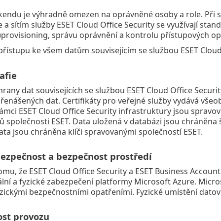
kendu je výhradně omezen na oprávněné osoby a role. Při 
e a sítím služby ESET Cloud Office Security se využívají stan
e)provisioning, správu oprávnění a kontrolu přístupových op
řístupu ke všem datům souvisejícím se službou ESET Cloud O
afie
rany dat souvisejících se službou ESET Cloud Office Security
řenášených dat. Certifikáty pro veřejné služby vydává všeob
ámci ESET Cloud Office Security infrastruktury jsou spravov
čů společnosti ESET. Data uložená v databázi jsou chráněna 
ta jsou chráněna klíči spravovanými společností ESET.
bezpečnost a bezpečnost prostředí
mu, že ESET Cloud Office Security a ESET Business Account
ní a fyzické zabezpečení platformy Microsoft Azure. Micros
yzickými bezpečnostními opatřeními. Fyzické umístění datov
ost provozu