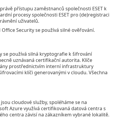
správě přístupu zaměstnanců společnosti ESET k
dardní procesy společnosti ESET pro (de)registraci
rávnění uživatelů.
ffice Security se používá silné ověřování.
 se používá silná kryptografie k šifrování
ecně uznávaná certifikační autorita. Klíče
ány prostřednictvím interní infrastruktury
šifrovacími klíči generovanými v cloudu. Všechna
 jsou cloudové služby, spoléháme se na
oft Azure využívá certifikovaná datová centra s
ého centra závisí na zákazníkem vybrané lokalitě.