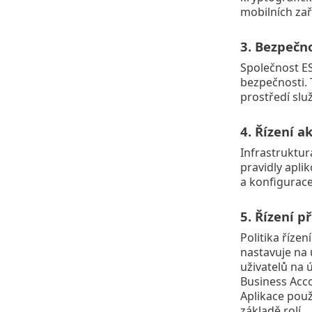
mobilních zař
3. Bezpečno
Společnost ES
bezpečnosti. 
prostředí slu
4. Řízení ak
Infrastruktur
pravidly apli
a konfigurace
5. Řízení p
Politika říze
nastavuje na 
uživatelů na 
Business Acco
Aplikace použ
základě rolí.