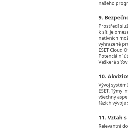
našeho progr
9. Bezpečn
Prostředí slu
k síti je ome
nativních mo
vyhrazené pro
ESET Cloud Of
Potenciální ú
Veškerá síťov
10. Akvizic
Vývoj systémů
ESET. Týmy int
všechny aspek
fázích vývoje
11. Vztah s
Relevantní do