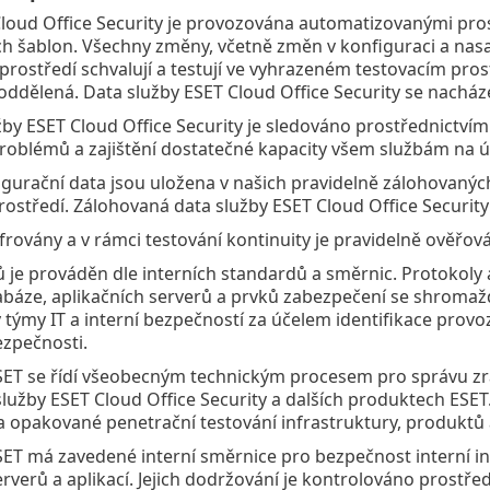
loud Office Security je provozována automatizovanými pro
h šablon. Všechny změny, včetně změn v konfiguraci a nas
rostředí schvalují a testují ve vyhrazeném testovacím prost
oddělená. Data služby ESET Cloud Office Security se nacház
žby ESET Cloud Office Security je sledováno prostřednictví
problémů a zajištění dostatečné kapacity všem službám na úro
gurační data jsou uložena v našich pravidelně zálohovanýc
rostředí. Zálohovaná data služby ESET Cloud Office Security j
ifrovány a v rámci testování kontinuity je pravidelně ověřová
 je prováděn dle interních standardů a směrnic. Protokoly 
báze, aplikačních serverů a prvků zabezpečení se shromažď
týmy IT a interní bezpečností za účelem identifikace provo
ezpečnosti.
ET se řídí všeobecným technickým procesem pro správu zrani
služby ESET Cloud Office Security a dalších produktech ESET
 a opakované penetrační testování infrastruktury, produktů a
ET má zavedené interní směrnice pro bezpečnost interní infr
erverů a aplikací. Jejich dodržování je kontrolováno prost