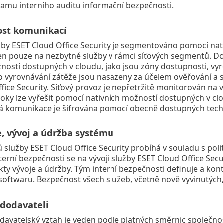
amu interního auditu informační bezpečnosti.
ost komunikací
žby ESET Cloud Office Security je segmentováno pomocí nat
zen pouze na nezbytné služby v rámci síťových segmentů. D
žností dostupných v cloudu, jako jsou zóny dostupnosti, v
 vyrovnávání zátěže jsou nasazeny za účelem ověřování a s
fice Security. Síťový provoz je nepřetržitě monitorován na
toky lze vyřešit pomocí nativních možností dostupných v c
á komunikace je šifrována pomocí obecně dostupných techni
e, vývoj a údržba systému
 služby ESET Cloud Office Security probíhá v souladu s pol
erní bezpečnosti se na vývoji služby ESET Cloud Office Securi
ty vývoje a údržby. Tým interní bezpečnosti definuje a ko
 softwaru. Bezpečnost všech služeb, včetně nově vyvinutých,
 dodavateli
davatelský vztah je veden podle platných směrnic společnost