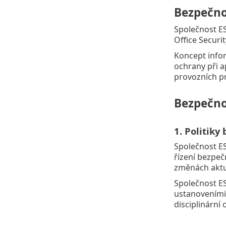
Bezpečno
Společnost ES
Office Securit
Koncept infor
ochrany při a
provozních pr
Bezpečno
1. Politiky
Společnost ES
řízení bezpeč
změnách aktua
Společnost ES
ustanoveními
disciplinární