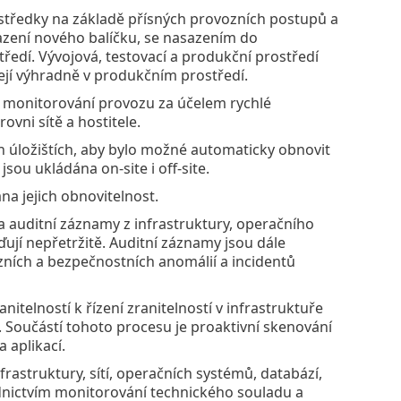
středky na základě přísných provozních postupů a
azení nového balíčku, se nasazením do
ředí. Vývojová, testovací a produkční prostředí
ejí výhradně v produkčním prostředí.
m monitorování provozu za účelem rychlé
vni sítě a hostitele.
h úložištích, aby bylo možné automaticky obnovit
sou ukládána on-site i off-site.
na jejich obnovitelnost.
a auditní záznamy z infrastruktury, operačního
ují nepřetržitě. Auditní záznamy jsou dále
zních a bezpečnostních anomálií a incidentů
telností k řízení zranitelností v infrastruktuře
. Součástí tohoto procesu je proaktivní skenování
 aplikací.
astruktury, sítí, operačních systémů, databází,
řednictvím monitorování technického souladu a