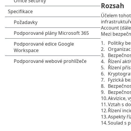
Rozsah
Účelem tohot
infrastruktuř
Account (dále
Mezi bezpečno
Politiky b
Organizac
Bezpečnost
Řízení akti
Řízení pří
Kryptogra
Fyzická b
Bezpečnos
Bezpečnos
Akvizice, 
Vztah s do
Řízení inc
Aspekty ří
Soulad s 