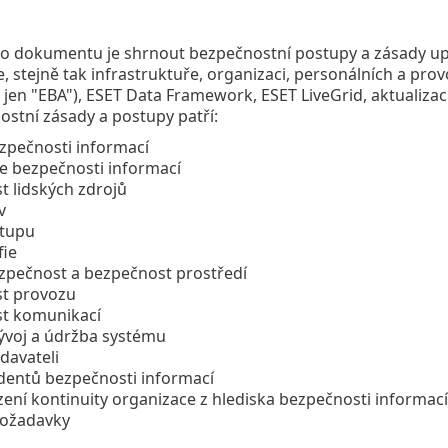
o dokumentu je shrnout bezpečnostní postupy a zásady upl
e, stejně tak infrastruktuře, organizaci, personálních a pro
 jen "EBA"), ESET Data Framework, ESET LiveGrid, aktualiz
stní zásady a postupy patří:
ezpečnosti informací
e bezpečnosti informací
 lidských zdrojů
v
stupu
fie
ezpečnost a bezpečnost prostředí
t provozu
t komunikací
vývoj a údržba systému
davateli
identů bezpečnosti informací
zení kontinuity organizace z hlediska bezpečnosti informací
požadavky