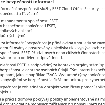
ace bezpečnosti informací
formační bezpečnosti služby ESET Cloud Office Security se 
zpečnosti a IT, včetně:
 managementu společnosti ESET,
ní bezpečnosti společnosti ESET,
dnikových aplikací,
dpůrných týmů.
a informační bezpečnost je přidělována v souladu se zaved
identifikovány a posuzovány z hlediska rizik vyplývajícíc
 společnosti ESET. Při rizikových nebo citlivých činnostech s
ován princip oddělení odpovědností.
olečnosti ESET je zodpovědný za kontakt s orgány státní sp
bezpečnosti a ochrany osobních údajů. Tým interní bezpečn
pinami, jako je například ISACA. Výzkumné týmy společnos
zabývajícími se bezpečností a širší komunitou pro kyberne
ezpečnost je zohledněna v projektovém řízení pomocí aplik
ojektu.
u a práci z domova pokrývají politiky implementované na mobi
é ochrany dat na mobilních zařízeních při pohybu mezi ne