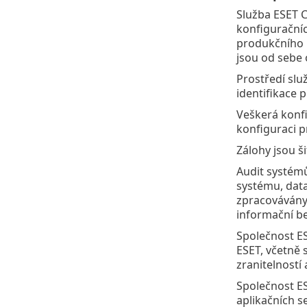
Služba ESET C
konfiguračníc
produkčního p
jsou od sebe 
Prostředí slu
identifikace 
Veškerá konfi
konfiguraci p
Zálohy jsou š
Audit systémů
systému, data
zpracovávány 
informační b
Společnost ES
ESET, včetně 
zranitelností
Společnost ES
aplikačních s