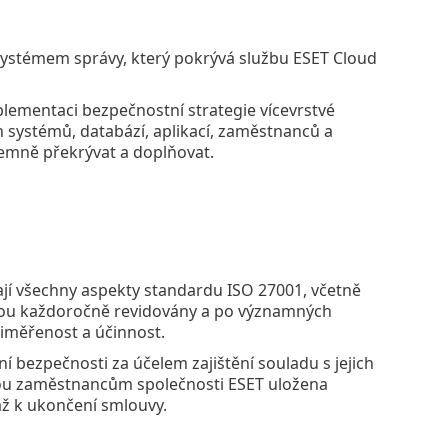
m systémem správy, který pokrývá službu ESET Cloud
lementaci bezpečnostní strategie vícevrstvé
h systémů, databází, aplikací, zaměstnanců a
jemně překrývat a doplňovat.
ají všechny aspekty standardu ISO 27001, včetně
 jsou každoročně revidovány a po významných
řiměřenost a účinnost.
ní bezpečnosti za účelem zajištění souladu s jejich
sou zaměstnancům společnosti ESET uložena
až k ukončení smlouvy.