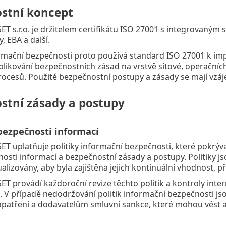
stní koncept
ET s.r.o. je držitelem certifikátu ISO 27001 s integrovaný
y, EBA a další.
mační bezpečnosti proto používá standard ISO 27001 k imp
plikování bezpečnostních zásad na vrstvě sítové, operačníc
ocesů. Použité bezpečnostní postupy a zásady se mají vzá
stní zásady a postupy
 bezpečnosti informací
ET uplatňuje politiky informační bezpečnosti, které pokrýv
nosti informací a bezpečnostní zásady a postupy. Politiky
lizovány, aby byla zajištěna jejich kontinuální vhodnost, p
ET provádí každoroční revize těchto politik a kontroly inter
. V případě nedodržování politik informační bezpečnosti j
 opatření a dodavatelům smluvní sankce, které mohou vést 