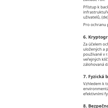
Přístup k bac
infrastruktuř
uživatelů, (d
Pro ochranu p
6. Kryptogr
Za účelem och
uložených a p
používané v r
veřejných klí
zálohovaná da
7. Fyzická 
Vzhledem k to
environmentál
efektivními f
8. Bezpečn