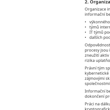
2. Organiz
Organizace in
informační be
výkonného
týmů inter
IT týmů po
dalších po
Odpovědnost z
procesy jsou 
zneužití aktiv
rizika uplatň
Právní tým sp
kybernetické 
zájmovými sku
společnostmi 
Informační b
dokončení pr
Práci na dálk
kryptografick