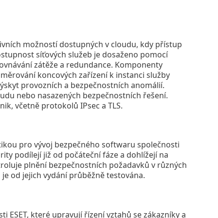
ivních možností dostupných v cloudu, kdy přístup
ostupnost síťových služeb je dosaženo pomocí
yrovnávání zátěže a redundance. Komponenty
měrování koncových zařízení k instanci služby
 výskyt provozních a bezpečnostních anomálií.
loudu nebo nasazených bezpečnostních řešení.
k, včetně protokolů IPsec a TLS.
itikou pro vývoj bezpečného softwaru společnosti
ty podílejí již od počáteční fáze a dohlížejí na
ntroluje plnění bezpečnostních požadavků v různých
 je od jejich vydání průběžně testována.
i ESET, které upravují řízení vztahů se zákazníky a