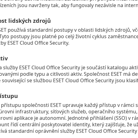
ízeních jsou navrženy tak, aby fungovaly nezávisle na intern
st lidských zdrojů
ET používá standardní postupy v oblasti lidských zdrojů, v
Tyto postupy jsou platné po celý životní cyklus zaměstnance 
žby ESET Cloud Office Security.
tiv
a služby ESET Cloud Office Security je součástí katalogu akt
kovanými podle typu a citlivosti aktiv. Společnost ESET má d
 související se službou ESET Cloud Office Security jsou klas
řístupu
ní přístupu společnosti ESET upravuje každý přístup v rámci s
úrovni infrastruktury, síťových služeb, operačního systému
úrovni aplikace je autonomní. Jednotné přihlášení (SSO) v rá
unt řídí centrální poskytovatel identity, který zajišťuje, ž
ívá standardní oprávnění služby ESET Cloud Office Security 