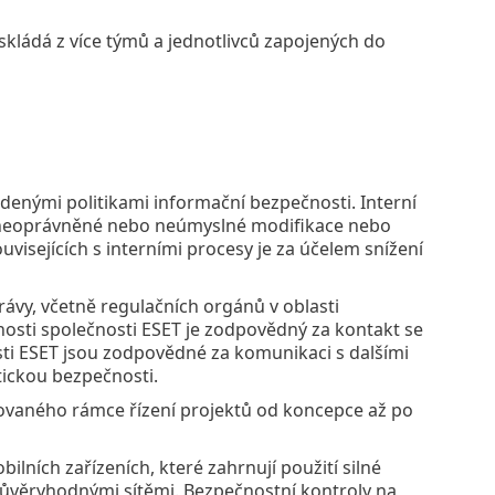
skládá z více týmů a jednotlivců zapojených do
enými politikami informační bezpečnosti. Interní
h z neoprávněné nebo neúmyslné modifikace nebo
ouvisejících s interními procesy je za účelem snížení
rávy, včetně regulačních orgánů v oblasti
osti společnosti ESET je zodpovědný za kontakt se
ti ESET jsou zodpovědné za komunikaci s dalšími
tickou bezpečnosti.
ovaného rámce řízení projektů od koncepce až po
lních zařízeních, které zahrnují použití silné
důvěryhodnými sítěmi. Bezpečnostní kontroly na