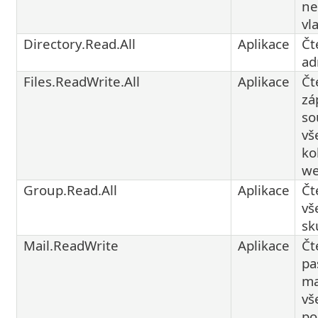
ne
vl
Directory.Read.All
Aplikace
Čt
ad
Files.ReadWrite.All
Aplikace
Čt
zá
so
vš
ko
w
Group.Read.All
Aplikace
Čt
vš
sk
Mail.ReadWrite
Aplikace
Čt
pa
ma
vš
po