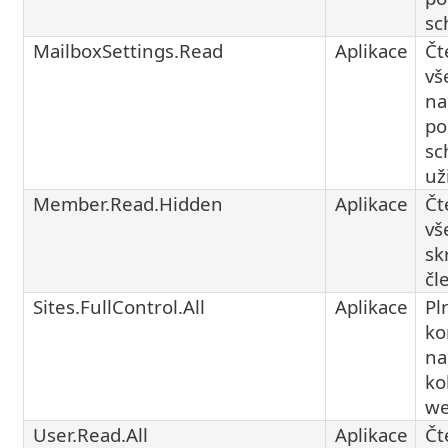
sc
MailboxSettings.Read
Aplikace
Čt
vš
na
po
sc
už
Member.Read.Hidden
Aplikace
Čt
vš
sk
čl
Sites.FullControl.All
Aplikace
Pl
ko
na
ko
w
User.Read.All
Aplikace
Čt