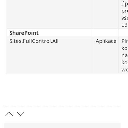
úp
pr
vš
už
SharePoint
Sites.FullControl.All
Aplikace
Pl
ko
na
ko
w