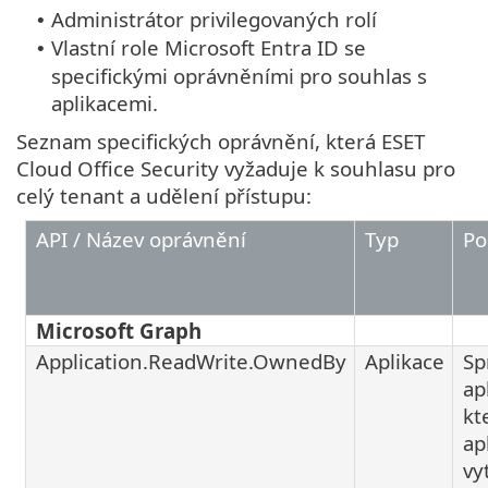
Administrátor privilegovaných rolí
•
Vlastní role Microsoft Entra ID se
•
specifickými oprávněními pro souhlas s
aplikacemi.
Seznam specifických oprávnění, která ESET
Cloud Office Security vyžaduje k souhlasu pro
celý tenant a udělení přístupu:
API / Název oprávnění
Typ
Po
Microsoft Graph
Application.ReadWrite.OwnedBy
Aplikace
Sp
ap
kt
ap
vy