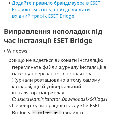
Додайте правило брандмауера в ESET
•
Endpoint Security, щоб дозволити
вхідний трафік ESET Bridge
Виправлення неполадок під
час інсталяції ESET Bridge
Windows:
•
Якщо не вдається виконати інсталяцію,
o
перегляньте файли журналу інсталяції в
пакеті універсального інсталятора.
Журнали розташовано в тому самому
каталозі, що й універсальний
інсталятор, наприклад
C:\Users\Administrator\Downloads\x64\logs\
Перевірте, чи працюють служби ESET
o
Bridge у
(знайдіть
services.msc