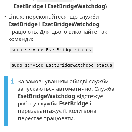
EsetBridge
і
EsetBridgeWatchdog
).
Linux: переконайтеся, що служби
•
EsetBridge
і
EsetBridgeWatchdog
працюють. Для цього виконайте такі
команди:
sudo service EsetBridge status
sudo service EsetBridgeWatchdog status
За замовчуванням обидві служби
запускаються автоматично. Служба
EsetBridgeWatchdog
відстежує
роботу служби
EsetBridge
і
перезавантажує її, коли вона
перестає працювати.