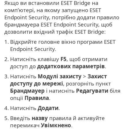
Якщо ви встановили ESET Bridge на
комп’ютері, на якому запущено ESET
Endpoint Security, потрібно додати правило
брандмауера ESET Endpoint Security, щоб
дозволити вхідний трафік ESET Bridge:
1.
Відкрийте головне вікно програми ESET
Endpoint Security.
2.
Натисніть клавішу
F5
, щоб отримати
доступ до
додаткових параметрів
.
3.
Натисніть
Модулі захисту
>
Захист
доступу до мережі
, розгорніть пункт
Брандмауер
і натисніть
Редагувати
біля
опції
Правила
.
4.
Натисніть
Додати
.
5.
Введіть
назву
правила й активуйте
перемикач
Увімкнено
.