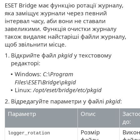
ESET Bridge має функцію ротації журналу,
яка заміщує журнали через певний
інтервал часу, аби вони не ставали
завеликими. Функція очистки журналу
також видаляє найстаріші файли журналу,
щоб звільнити місце.
1.
Відкрийте файл
pkgid
у текстовому
редакторі:
Windows:
C:\Program
•
Files\ESET\Bridge\pkgid
Linux:
/opt/eset/bridge/etc/pkgid
•
2.
Відредагуйте параметри у файлі
pkgid
:
Параметр
Опис
Засто
до:
Розмір
Викон
logger_rotation
файлу
файли