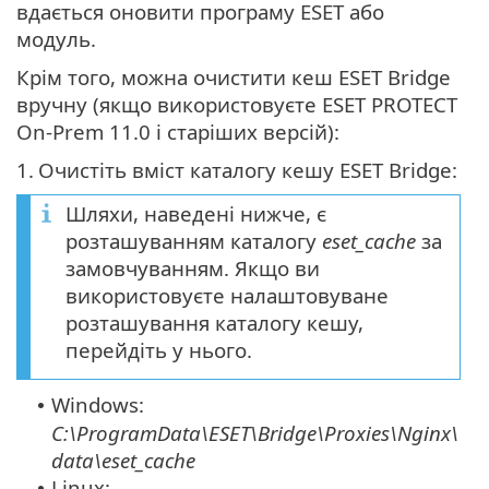
вдається оновити програму ESET або
модуль.
Крім того, можна очистити кеш ESET Bridge
вручну (якщо використовуєте ESET PROTECT
On-Prem 11.0 і старіших версій):
1.
Очистіть вміст каталогу кешу ESET Bridge:
Шляхи, наведені нижче, є
розташуванням каталогу
eset_cache
за
замовчуванням. Якщо ви
використовуєте налаштовуване
розташування каталогу кешу,
перейдіть у нього.
Windows:
•
C:\ProgramData\ESET\Bridge\Proxies\Nginx\
data\eset_cache
Linux:
•