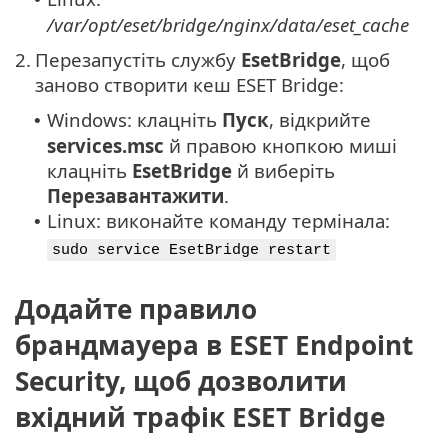
/var/opt/eset/bridge/nginx/data/eset_cache
2.
Перезапустіть службу
EsetBridge
, щоб
заново створити кеш ESET Bridge:
Windows: клацніть
Пуск
, відкрийте
•
services.msc
й правою кнопкою миші
клацніть
EsetBridge
й виберіть
Перезавантажити
.
Linux: виконайте команду термінала:
•
sudo service EsetBridge restart
Додайте правило
брандмауера в ESET Endpoint
Security, щоб дозволити
вхідний трафік ESET Bridge