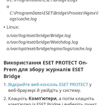
o
o
C:\ProgramData\ESET\Bridge\Proxies\Nginx\l
ogs\cache.log
Linux:
•
/var/log/eset/bridge/Bridge.log
o
/var/log/eset/bridge/Watchdog.log
o
/var/opt/eset/bridge/nginx/logs/cache.log
o
Використання ESET PROTECT On-
Prem для збору журналів ESET
Bridge
1.
Відкрийте веб-консоль ESET PROTECT
у
веб-браузері й увійдіть у систему.
2.
Клацніть
Комп’ютери
, а потім клацніть
комп’ютер із ESET Bridge і виберіть пункт