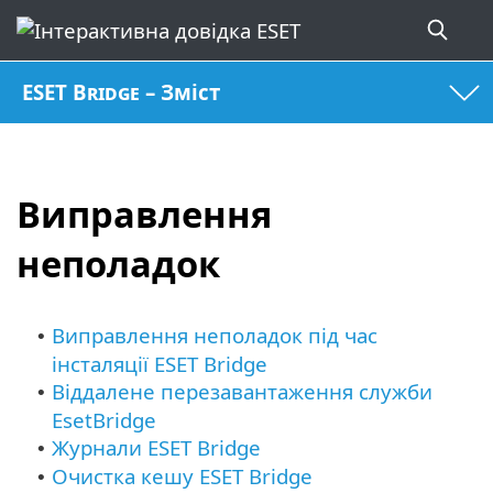
ESET Bridge – Зміст
Виправлення
неполадок
Виправлення неполадок під час
•
інсталяції ESET Bridge
Віддалене перезавантаження служби
•
EsetBridge
Журнали ESET Bridge
•
Очистка кешу ESET Bridge
•