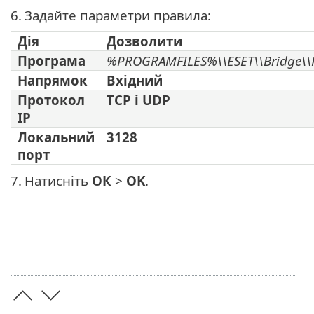
6.
Задайте параметри правила:
Дія
Дозволити
Програма
%PROGRAMFILES%\\ESET\\Bridge\\Pr
Напрямок
Вхідний
Протокол
TCP і UDP
IP
Локальний
3128
порт
7.
Натисніть
ОК
>
OK
.