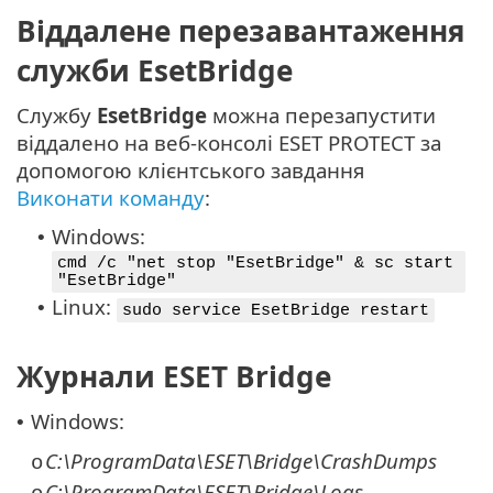
Віддалене перезавантаження
служби EsetBridge
Службу
EsetBridge
можна перезапустити
віддалено на веб-консолі ESET PROTECT за
допомогою клієнтського завдання
Виконати команду
:
Windows:
•
cmd /c "net stop "EsetBridge" & sc start
"EsetBridge"
Linux:
•
sudo service EsetBridge restart
Журнали ESET Bridge
Windows:
•
C:\ProgramData\ESET\Bridge\CrashDumps
o
C:\ProgramData\ESET\Bridge\Logs