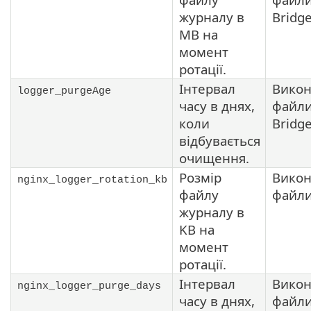
журналу в
Bridg
MB на
момент
ротації.
Інтервал
Викон
logger_purgeAge
часу в днях,
файли
коли
Bridg
відбувається
очищення.
Розмір
Викон
nginx_logger_rotation_kb
файлу
файли
журналу в
KB на
момент
ротації.
Інтервал
Викон
nginx_logger_purge_days
часу в днях,
файли