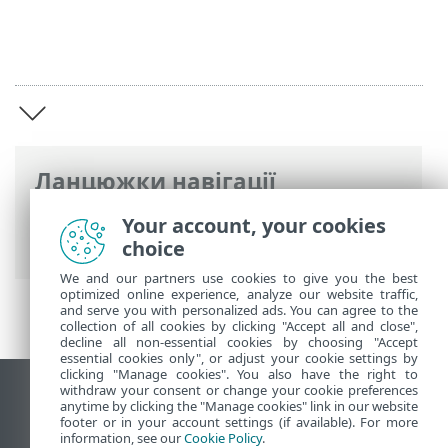
Ланцюжки навігації
Інтерактивна довідка ESET
>
ESET Bridge
Your account, your cookies
>
Загальний опис ESET Bridge
choice
We and our partners use cookies to give you the best
optimized online experience, analyze our website traffic,
and serve you with personalized ads. You can agree to the
collection of all cookies by clicking "Accept all and close",
decline all non-essential cookies by choosing "Accept
essential cookies only", or adjust your cookie settings by
clicking "Manage cookies". You also have the right to
withdraw your consent or change your cookie preferences
Переглянути повну версію
anytime by clicking the "Manage cookies" link in our website
footer or in your account settings (if available). For more
End of Life
information, see our
Cookie Policy
.