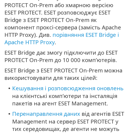
PROTECT On-Prem або хмарною версією
ESET PROTECT. ESET розповсюджує ESET
Bridge з ESET PROTECT On-Prem як
компонент проксі-сервера (замість Apache
HTTP Proxy). Див.
порівняння ESET Bridge і
Apache HTTP Proxy
.
ESET Bridge дає змогу підключити до ESET
PROTECT On-Prem до 10 000 комп’ютерів.
ESET Bridge з ESET PROTECT On-Prem можна
використовувати для таких цілей:
Кешування і розповсюдження оновлень
•
на клієнтські комп’ютери та інсталяція
пакетів на агент ESET Management.
Перенаправлення даних
від агентів ESET
•
Management на сервер ESET PROTECT у
тих середовищах, де агенти не можуть