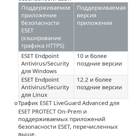
Поддерживаемое
Поддерживаемая
приложение
версия
безопасности
приложения
ESET
(кэширование
трафика HTTPS)
ESET Endpoint
10
и более
Antivirus/Security
поздние версии
для
Windows
ESET Endpoint
12.2
и более
Antivirus/Security
поздние версии
для
Linux
Трафик ESET LiveGuard Advanced для
o
ESET PROTECT On-Prem и
поддерживаемых приложений
безопасности ESET, перечисленных
выше.