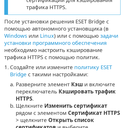
трафика HTTPS.
После установки решения ESET Bridge с
помощью автономного установщика (в
Windows
или
Linux
) или с помощью
задачи
установки программного обеспечения
необходимо настроить кэширование
трафика HTTPS с помощью политик.
1.
Создайте или измените
политику ESET
Bridge
с такими настройками:
a.
Разверните элемент
Кэш
и включите
переключатель
Кэшировать трафик
HTTPS
.
b.
Щелкните
Изменить сертификат
рядом с элементом
Сертификат HTTPS
> щелкните
Открыть список
сертификатов
и выберите