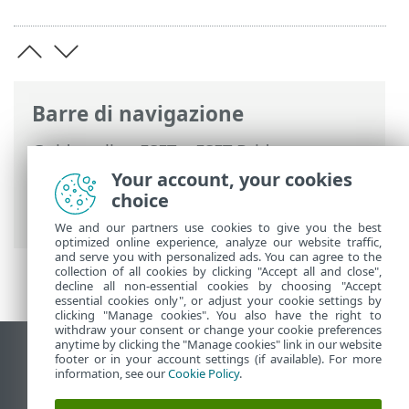
Barre di navigazione
Guida online ESET
>
ESET Bridge
>
Utilizzo di ESET Bridge
>
Configura ESET
Your account, your cookies
Bridge
> Criteri applicazione di sicurezza
choice
ESET
We and our partners use cookies to give you the best
optimized online experience, analyze our website traffic,
and serve you with personalized ads. You can agree to the
collection of all cookies by clicking "Accept all and close",
decline all non-essential cookies by choosing "Accept
essential cookies only", or adjust your cookie settings by
clicking "Manage cookies". You also have the right to
withdraw your consent or change your cookie preferences
anytime by clicking the "Manage cookies" link in our website
Visualizza sito desktop
footer or in your account settings (if available). For more
information, see our
Cookie Policy
.
End of Life
ESET Knowledge Base