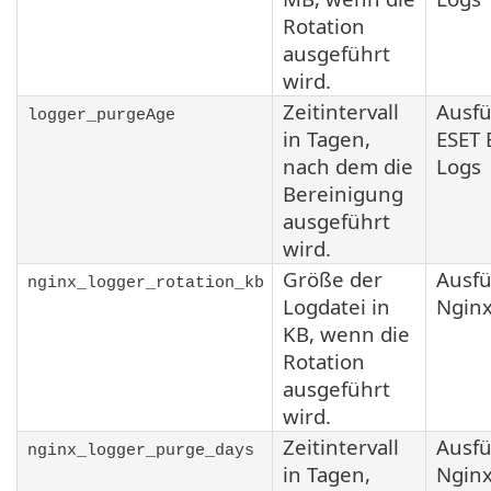
Rotation
ausgeführt
wird.
Zeitintervall
Ausf
logger_purgeAge
in Tagen,
ESET 
nach dem die
Logs
Bereinigung
ausgeführt
wird.
Größe der
Ausf
nginx_logger_rotation_kb
Logdatei in
Nginx
KB, wenn die
Rotation
ausgeführt
wird.
Zeitintervall
Ausf
nginx_logger_purge_days
in Tagen,
Nginx