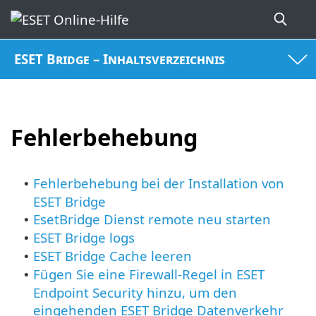
ESET Bridge – Inhaltsverzeichnis
Fehlerbehebung
Fehlerbehebung bei der Installation von
•
ESET Bridge
EsetBridge Dienst remote neu starten
•
ESET Bridge logs
•
ESET Bridge Cache leeren
•
Fügen Sie eine Firewall-Regel in ESET
•
Endpoint Security hinzu, um den
eingehenden ESET Bridge Datenverkehr