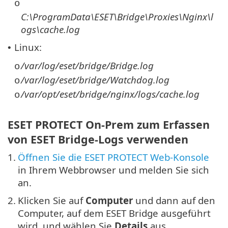
o
C:\ProgramData\ESET\Bridge\Proxies\Nginx\l
ogs\cache.log
Linux:
•
/var/log/eset/bridge/Bridge.log
o
/var/log/eset/bridge/Watchdog.log
o
/var/opt/eset/bridge/nginx/logs/cache.log
o
ESET PROTECT On-Prem zum Erfassen
von ESET Bridge-Logs verwenden
1.
Öffnen Sie die ESET PROTECT Web-Konsole
in Ihrem Webbrowser und melden Sie sich
an.
2.
Klicken Sie auf
Computer
und dann auf den
Computer, auf dem ESET Bridge ausgeführt
wird, und wählen Sie
Details
aus.