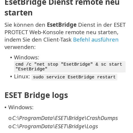
EsetBridge Dienst remote neu
starten
Sie können den
EsetBridge
Dienst in der ESET
PROTECT Web-Konsole remote neu starten,
indem Sie den Client-Task
Befehl ausführen
verwenden:
Windows:
•
cmd /c "net stop "EsetBridge" & sc start
"EsetBridge"
Linux:
•
sudo service EsetBridge restart
ESET Bridge logs
Windows:
•
C:\ProgramData\ESET\Bridge\CrashDumps
o
C:\ProgramData\ESET\Bridge\Logs
o