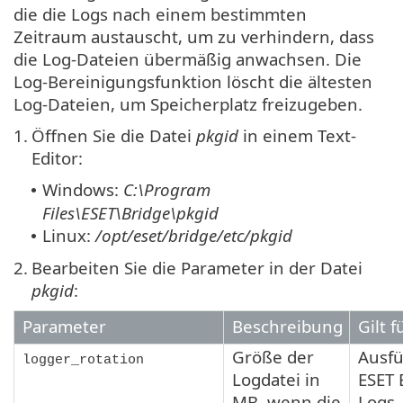
die die Logs nach einem bestimmten
Zeitraum austauscht, um zu verhindern, dass
die Log-Dateien übermäßig anwachsen. Die
Log-Bereinigungsfunktion löscht die ältesten
Log-Dateien, um Speicherplatz freizugeben.
1.
Öffnen Sie die Datei
pkgid
in einem Text-
Editor:
Windows:
C:\Program
•
Files\ESET\Bridge\pkgid
Linux:
/opt/eset/bridge/etc/pkgid
•
2.
Bearbeiten Sie die Parameter in der Datei
pkgid
:
Parameter
Beschreibung
Gilt f
Größe der
Ausf
logger_rotation
Logdatei in
ESET 
MB, wenn die
Logs