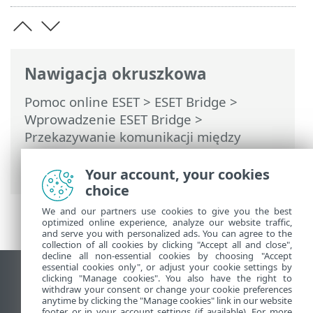
Nawigacja okruszkowa
Pomoc online ESET
>
ESET Bridge
>
Wprowadzenie ESET Bridge
>
Przekazywanie komunikacji między
agentami ESET Management a serwerem
ESET PROTECT
Your account, your cookies
choice
We and our partners use cookies to give you the best
optimized online experience, analyze our website traffic,
and serve you with personalized ads. You can agree to the
collection of all cookies by clicking "Accept all and close",
decline all non-essential cookies by choosing "Accept
essential cookies only", or adjust your cookie settings by
Wyświetl witrynę internetową dla
clicking "Manage cookies". You also have the right to
withdraw your consent or change your cookie preferences
komputerów
anytime by clicking the "Manage cookies" link in our website
footer or in your account settings (if available). For more