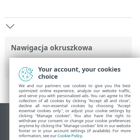
Nawigacja okruszkowa
Pomoc online ESET
>
ESET Bridge
>
Wprowadzenie ESET Bridge
Your account, your cookies
choice
We and our partners use cookies to give you the best
optimized online experience, analyze our website traffic,
and serve you with personalized ads. You can agree to the
collection of all cookies by clicking "Accept all and close",
decline all non-essential cookies by choosing "Accept
essential cookies only", or adjust your cookie settings by
Wyświetl witrynę internetową dla
clicking "Manage cookies". You also have the right to
withdraw your consent or change your cookie preferences
komputerów
anytime by clicking the "Manage cookies" link in our website
footer or in your account settings (if available). For more
End of Life
information, see our
Cookie Policy
.
Baza wiedzy ESET