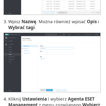
3.
Wpisz
Nazwę
. Można również wpisać
Opis
i
Wybrać tagi
.
4.
Kliknij
Ustawienia
i wybierz
Agenta ESET
Management
z menu rozwijanego
Wybierz