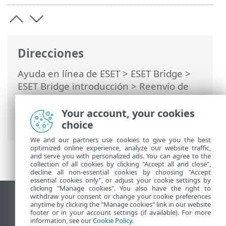
Direcciones
Ayuda en línea de ESET
>
ESET Bridge
>
ESET Bridge introducción
> Reenvío de
comunicación entre instancias de ESET
Management Agent y ESET PROTECT
Your account, your cookies
Server
choice
We and our partners use cookies to give you the best
optimized online experience, analyze our website traffic,
and serve you with personalized ads. You can agree to the
collection of all cookies by clicking "Accept all and close",
decline all non-essential cookies by choosing "Accept
essential cookies only", or adjust your cookie settings by
clicking "Manage cookies". You also have the right to
withdraw your consent or change your cookie preferences
Ver sitio para ordenador
anytime by clicking the "Manage cookies" link in our website
footer or in your account settings (if available). For more
End of Life
information, see our
Cookie Policy
.