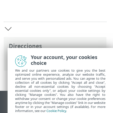
Direcciones
Ayuda en línea de ESET
>
ESET Bridge
>
Your account, your cookies
ESET Bridge introducción
choice
We and our partners use cookies to give you the best
optimized online experience, analyze our website traffic,
and serve you with personalized ads. You can agree to the
collection of all cookies by clicking "Accept all and close",
decline all non-essential cookies by choosing "Accept
essential cookies only", or adjust your cookie settings by
clicking "Manage cookies". You also have the right to
withdraw your consent or change your cookie preferences
Ver sitio para ordenador
anytime by clicking the "Manage cookies" link in our website
footer or in your account settings (if available). For more
End of Life
information, see our
Cookie Policy
.