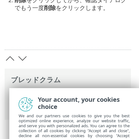
でもう一度
削除
をクリックします。
ブレッドクラム
ESETオンラインヘルプ
>
ESET Business
Your account, your cookies
Account
>
ESET Business Accountを使用
choice
する
> ユーザー管理
We and our partners use cookies to give you the best
optimized online experience, analyze our website traffic,
and serve you with personalized ads. You can agree to the
collection of all cookies by clicking "Accept all and close",
decline all non-essential cookies by choosing "Accept