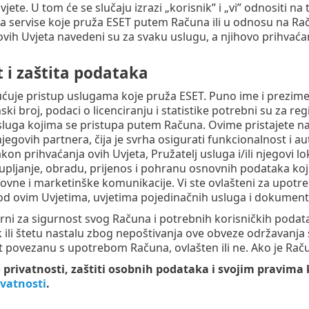
jete. U tom će se slučaju izrazi „korisnik” i „vi” odnositi na 
a servise koje pruža ESET putem Računa ili u odnosu na Ra
ovih Uvjeta navedeni su za svaku uslugu, a njihovo prihvaćan
 i zaštita podataka
je pristup uslugama koje pruža ESET. Puno ime i prezime ko
ski broj, podaci o licenciranju i statistike potrebni su za re
luga kojima se pristupa putem Računa. Ovime pristajete na
 njegovih partnera, čija je svrha osigurati funkcionalnost i a
kon prihvaćanja ovih Uvjeta, Pružatelj usluga i/ili njegovi l
upljanje, obradu, prijenos i pohranu osnovnih podataka koji
lovne i marketinške komunikacije. Vi ste ovlašteni za upotreb
d ovim Uvjetima, uvjetima pojedinačnih usluga i dokumenta
rni za sigurnost svog Računa i potrebnih korisničkih podata
 ili štetu nastalu zbog nepoštivanja ove obveze održavanja 
t povezanu s upotrebom Računa, ovlašten ili ne. Ako je Rač
o privatnosti, zaštiti osobnih podataka i svojim pravim
ivatnosti
.