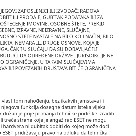
JEGOVI ZAPOSLENICI ILI IZVOĐAČI RADOVA
TI ILI PRODAJE, GUBITAK PODATAKA ILI ZA
OŠTEĆENJE IMOVINE, OSOBNE ŠTETE, PREKID
EBNE, IZRAVNE, NEIZRAVNE, SLUČAJNE,
OSNO ŠTETE NASTALE NA BILO KOJI NAČIN, BILO
KTA, NEMARA ILI DRUGE OSNOVE, KOJA JE
, ČAK I U SLUČAJU DA SU DOBAVLJAČ ILI
UDUĆI DA ODREĐENE DRŽAVE I JURISDIKCIJE NE
O OGRANIČENJE, U TAKVIM SLUČAJEVIMA
A ILI POVEZANIH DRUŠTAVA BIT ĆE OGRANIČENA
vlastitom nahođenju, bez ikakvih jamstava ili
ja njegova funkcija dosegne datum isteka vijeka
nik dužan je prije primanja tehničke podrške izraditi
ili treće strane koje je angažirao ESET ne mogu
ili hardvera ni gubitak dobiti do kojeg može doći
rao ESET pridržavaju pravo na odluku da tehnička