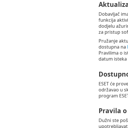
Aktualiza
Dobavljač ima
funkcija akti
dodjelu ažuri
za pristup sof
Pružanje aktua
dostupna na
Pravilima o is
datum isteka v
Dostupn
ESET će prove
održavao u sk
program ESET
Pravila 
Dužni ste poš
upotrebljavat