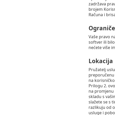
zadržava pra
brojem Korisn
Računa i bris
Ograniče
Vaše pravo na
softver ili bi
nećete više i
Lokacija
Pružatelj usl
preporučenu l
na korisničko
Prilogu 2. ov
na promjenu o
skladu s vaši
slažete se s t
razlikuju od o
usluge i pobol