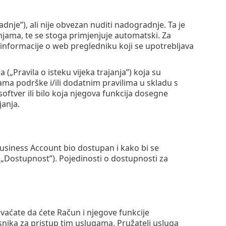
je”), ali nije obvezan nuditi nadogradnje. Ta je
ama, te se stoga primjenjuje automatski. Za
i informacije o web pregledniku koji se upotrebljava
 („Pravila o isteku vijeka trajanja”) koja su
nama podrške i/ili dodatnim pravilima u skladu s
softver ili bilo koja njegova funkcija dosegne
janja.
siness Account bio dostupan i kako bi se
„Dostupnost”). Pojedinosti o dostupnosti za
vaćate da ćete Račun i njegove funkcije
nika za pristup tim uslugama. Pružatelj usluga