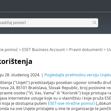
ine pomoć
>
ESET Business Account
>
Pravni dokumenti
> Uv
korištenja
gu 28. studenog 2024. |
Pogledajte prethodnu verziju Uvjeta
rištenja ("Uvjeti") predstavljaju poseban ugovor između društ
nova 24, 85101 Bratislava, Slovak Republic, broj poslovne regi
li pravne osobe ("Vi, Vas, Vama" ili "Korisnik") koja pristupa
java internetske usluge koje su u vlasništvu i koje pruža ES
i koja je dostupna putem
ESET-ove mrežne pomoći
(„dokume
 onda na ove Uvjete pristajete u ime te organizacije te jamči