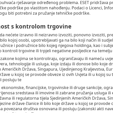
uhvaća rješavanje određenog problema. ESET pridržava pravo
čke podrške po vlastitom nahođenju. Podaci o Licenci, Infor
ogu biti potrebni za pružanje tehničke podrške.
ost s kontrolom trgovine
 da nećete izravno ili neizravno izvoziti, ponovno izvoziti, p
ilo kojoj osobi, upotrebljavati ga na bilo koji način ili sudjel
ružnice i podružnice bilo kojeg njegova holdinga, kao i subje
o kontroli trgovine ili trpjeli negativne posljedice na temelju 
e zakone kojima se kontroliraju, ograničavaju ili nameću uvjet
era, tehnologije ili usluga, koje izdaju ili donose bilo koje d
h Američkih Država, Singapura, Ujedinjenog Kraljevstva, Europs
ržave u kojoj se provode obveze iz ovih Uvjeta ili u kojoj su 
i posluju te
oje ekonomske, financijske, trgovinske ili druge sankcije, ogr
ijenosa sredstava ili imovine ili zabrane pružanja usluga ili
žavna ili regulatorna tijela Sjedinjenih Američkih Država, Si
jezine države članice ili bilo koje države u kojoj se provode ob
na povezana društva osnovana ili posluju (zakonski akti naved