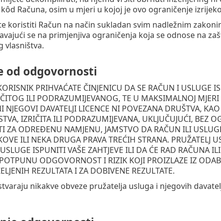
ni kôd Računa, osim u mjeri u kojoj je ovo ograničenje izrij
te koristiti Račun na način sukladan svim nadležnim zakonima 
čavajući se na primjenjiva ograničenja koja se odnose na zaš
 vlasništva.
e od odgovornosti
 KORISNIK PRIHVAĆATE ČINJENICU DA SE RAČUN I USLUGE 
RIČITOG ILI PODRAZUMIJEVANOG, TE U MAKSIMALNOJ MJE
I NJEGOVI DAVATELJI LICENCE NI POVEZANA DRUŠTVA, KAO
MSTVA, IZRIČITA ILI PODRAZUMIJEVANA, UKLJUČUJUĆI, BEZ 
I ZA ODREĐENU NAMJENU, JAMSTVO DA RAČUN ILI USLUG
KOVE ILI NEKA DRUGA PRAVA TREĆIH STRANA. PRUŽATELJ U
 USLUGE ISPUNITI VAŠE ZAHTJEVE ILI DA ĆE RAD RAČUNA ILI
POTPUNU ODGOVORNOST I RIZIK KOJI PROIZLAZE IZ ODAB
ELJENIH REZULTATA I ZA DOBIVENE REZULTATE.
 stvaraju nikakve obveze pružatelja usluga i njegovih davate