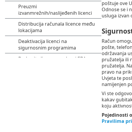
poštuje ove Uv
Odnose se i n
usluga izvan 
Sigurnost
Račun omoguću
pošte, telefon
održavanja us
pružatelja ili
pružatelja. Na
pravo na prik
Uvjeta te pos
namijenjen po
Vi ste odgovo
kakav gubitak
koju aktivnos
Pojedinosti 
Pravilima pr