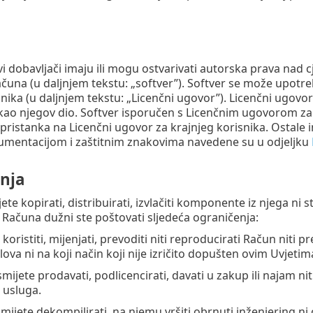
ovi dobavljači imaju ili mogu ostvarivati autorska prava n
čuna (u daljnjem tekstu: „softver”). Softver se može upotr
snika (u daljnjem tekstu: „Licenčni ugovor”). Licenčni ugovo
 kao njegov dio. Softver isporučen s Licenčnim ugovorom za 
pristanka na Licenčni ugovor za krajnjeg korisnika. Ostale i
umentacijom i zaštitnim znakovima navedene su u odjeljku
nja
te kopirati, distribuirati, izvlačiti komponente iz njega ni 
u Računa dužni ste poštovati sljedeća ograničenja:
 koristiti, mijenjati, prevoditi niti reproducirati Račun niti 
lova ni na koji način koji nije izričito dopušten ovim Uvjetim
mijete prodavati, podlicencirati, davati u zakup ili najam ni
 usluga.
smijete dekompilirati, na njemu vršiti obrnuti inženjering ni