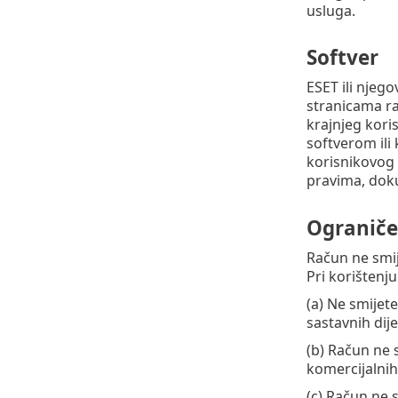
usluga.
Softver
ESET ili njeg
stranicama ra
krajnjeg kori
softverom ili
korisnikovog 
pravima, dok
Ograniče
Račun ne smije
Pri korištenj
(a) Ne smijete
sastavnih dije
(b) Račun ne s
komercijalnih
(c) Račun ne 