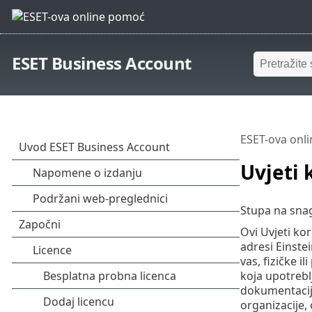
ESET Business Account
ESET-ova onl
Uvjeti 
Stupa na sna
Ovi Uvjeti ko
adresi Einstei
vas, fizičke i
koja upotrebl
dokumentacij
organizacije,