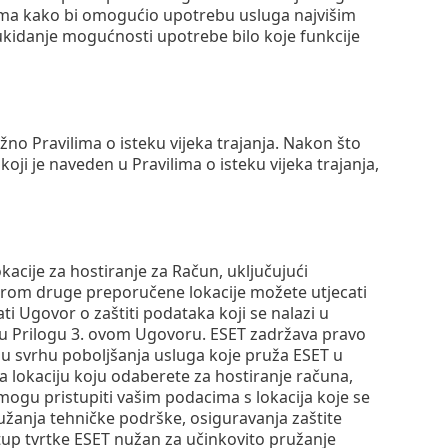
ima kako bi omogućio upotrebu usluga najvišim
kidanje mogućnosti upotrebe bilo koje funkcije
žno Pravilima o isteku vijeka trajanja. Nakon što
koji je naveden u Pravilima o isteku vijeka trajanja,
cije za hostiranje za Račun, uključujući
irom druge preporučene lokacije možete utjecati
i Ugovor o zaštiti podataka koji se nalazi u
 u Prilogu 3. ovom Ugovoru. ESET zadržava pravo
 u svrhu poboljšanja usluga koje pruža ESET u
a lokaciju koju odaberete za hostiranje računa,
, mogu pristupiti vašim podacima s lokacija koje se
pružanja tehničke podrške, osiguravanja zaštite
istup tvrtke ESET nužan za učinkovito pružanje