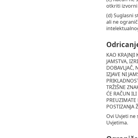
otkriti izvor
(d) Suglasni s
ali ne ograni
intelektualnog
Odricanj
KAO KRAJNJI
JAMSTVA, IZ
DOBAVLJAČ, N
IZJAVE NI JA
PRIKLADNOST
TRŽIŠNE ZNA
ĆE RAČUN ILI
PREUZIMATE 
POSTIZANJA Ž
Ovi Uvjeti ne
Uvjetima.