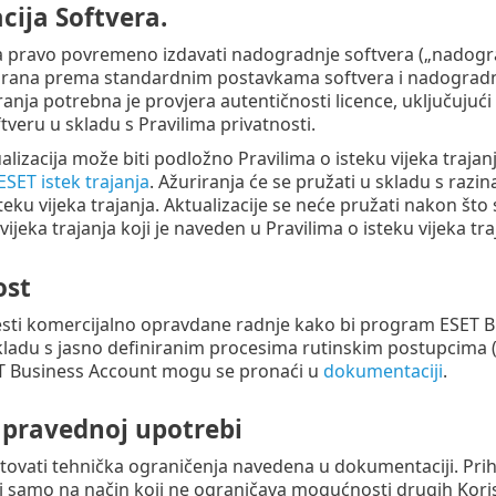
cija Softvera.
 pravo povremeno izdavati nadogradnje softvera („nadogradn
virana prema standardnim postavkama softvera i nadogradnj
ranja potrebna je provjera autentičnosti licence, uključujuć
tveru u skladu s Pravilima privatnosti.
lizacija može biti podložno Pravilima o isteku vijeka trajanja
ESET istek trajanja
. Ažuriranja će se pružati u skladu s razi
teku vijeka trajanja. Aktualizacije se neće pružati nakon što 
ijeka trajanja koji je naveden u Pravilima o isteku vijeka tra
ost
sti komercijalno opravdane radnje kako bi program ESET Bu
ladu s jasno definiranim procesima rutinskim postupcima (
 Business Account mogu se pronaći u
dokumentaciji
.
o pravednoj upotrebi
tovati tehnička ograničenja navedena u dokumentaciji. Prih
i samo na način koji ne ograničava mogućnosti drugih Koris