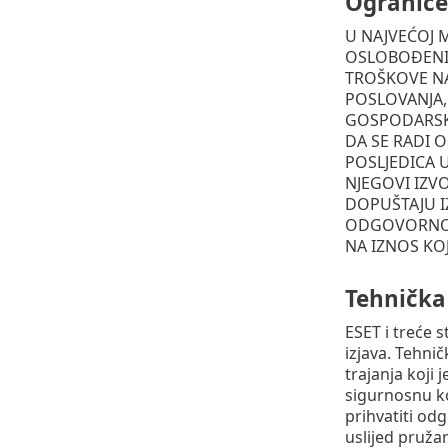
Ograniče
U NAJVEĆOJ 
OSLOBOĐENI 
TROŠKOVE NA
POSLOVANJA,
GOSPODARSKE
DA SE RADI 
POSLJEDICA 
NJEGOVI IZV
DOPUŠTAJU I
ODGOVORNOST
NA IZNOS KOJ
Tehnička
ESET i treće 
izjava. Tehni
trajanja koji 
sigurnosnu ko
prihvatiti odg
uslijed pruža