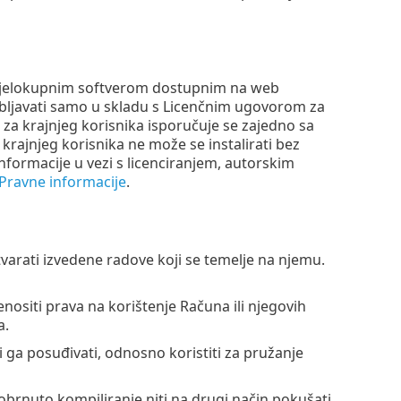
ad cjelokupnim softverom dostupnim na web
ebljavati samo u skladu s Licenčnim ugovorom za
r za krajnjeg korisnika isporučuje se zajedno sa
krajnjeg korisnika ne može se instalirati bez
nformacije u vezi s licenciranjem, autorskim
Pravne informacije
.
stvarati izvedene radove koji se temelje na njemu.
prenositi prava na korištenje Računa ili njegovih
a.
ti ga posuđivati, odnosno koristiti za pružanje
 obrnuto kompiliranje niti na drugi način pokušati