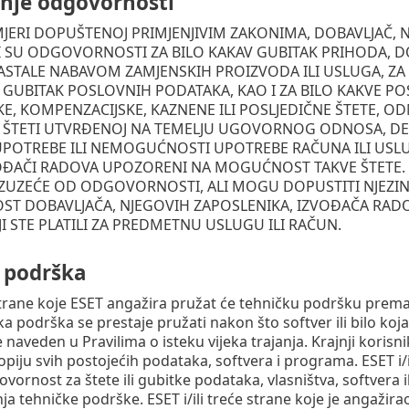
nje odgovornosti
MJERI DOPUŠTENOJ PRIMJENJIVIM ZAKONIMA, DOBAVLJAČ, N
SU ODGOVORNOSTI ZA BILO KAKAV GUBITAK PRIHODA, DOBI
STALE NABAVOM ZAMJENSKIH PROIZVODA ILI USLUGA, ZA 
 GUBITAK POSLOVNIH PODATAKA, KAO I ZA BILO KAKVE POS
, KOMPENZACIJSKE, KAZNENE ILI POSLJEDIČNE ŠTETE, ODN
O ŠTETI UTVRĐENOJ NA TEMELJU UGOVORNOG ODNOSA, DELI
UPOTREBE ILI NEMOGUĆNOSTI UPOTREBE RAČUNA ILI USLUGA
OĐAČI RADOVA UPOZORENI NA MOGUĆNOST TAKVE ŠTETE. B
ZUZEĆE OD ODGOVORNOSTI, ALI MOGU DOPUSTITI NJEZIN
 DOBAVLJAČA, NJEGOVIH ZAPOSLENIKA, IZVOĐAČA RADOV
I STE PLATILI ZA PREDMETNU USLUGU ILI RAČUN.
 podrška
strane koje ESET angažira pružat će tehničku podršku prema 
čka podrška se prestaje pružati nakon što softver ili bilo ko
je naveden u Pravilima o isteku vijeka trajanja. Krajnji koris
piju svih postojećih podataka, softvera i programa. ESET i/
ovornost za štete ili gubitke podataka, vlasništva, softvera 
nja tehničke podrške. ESET i/ili treće strane koje je angaži