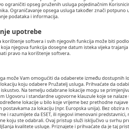
vo ograničiti opseg pruženih usluga pojedinačnim Korisnic
ika. Ograničavanje opsega usluga također znači potpuno u
anje podataka i informacija.
nje upotrebe
 korištenje softvera i svih njegovih funkcija može biti podlo
lo koja njegova funkcija dosegne datum isteka vijeka trajanja 
mati pravo na korištenje softvera.
uga može Vam omogućiti da odaberete između dostupnih loka
okaciju koju odabere Pružatelj usluga. Prihvaćate da odab
 iskustvo. Na temelju odabrane lokacije mogu se primjenjivat
om Ugovoru i standardne ugovorne klauzule koje se nalaze
dređene lokacije u bilo koje vrijeme bez prethodne najave
m postavkama za lokaciju (npr. Europska unija). Bez obzira n
ime i razumijete da ESET, ili njegovi imenovani predstavnici
ne koju ste odabrali. Ovaj pristup služi isključivo u svrhu 
jšanja kvalitete usluge. Priznajete i prihvaćate da je taj pr