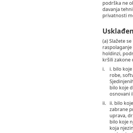
podrška ne ob
davanja tehni
privatnosti m
Usklađen
(a) Slažete se
raspolaganje b
holdinzi, pod
kršili zakone 
i. bilo koj
robe, softv
Sjedinjeni
bilo koje d
osnovani il
ii. bilo k
zabrane pr
uprava, dr
bilo koje n
koja njezi