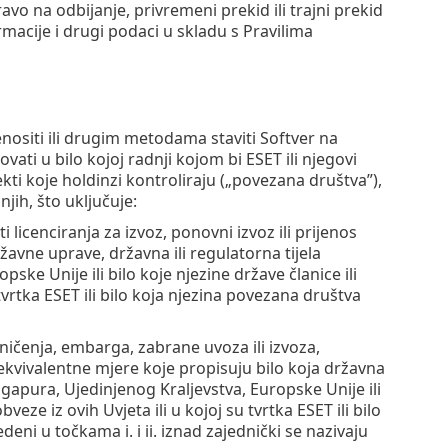
 na odbijanje, privremeni prekid ili trajni prekid
macije i drugi podaci u skladu s Pravilima
renositi ili drugim metodama staviti Softver na
ovati u bilo kojoj radnji kojom bi ESET ili njegovi
kti koje holdinzi kontroliraju („povezana društva”),
njih, što uključuje:
i licenciranja za izvoz, ponovni izvoz ili prijenos
ržavne uprave, državna ili regulatorna tijela
ke Unije ili bilo koje njezine države članice ili
tvrtka ESET ili bilo koja njezina povezana društva
aničenja, embarga, zabrane uvoza ili izvoza,
 ekvivalentne mjere koje propisuju bilo koja državna
ngapura, Ujedinjenog Kraljevstva, Europske Unije ili
veze iz ovih Uvjeta ili u kojoj su tvrtka ESET ili bilo
eni u točkama i. i ii. iznad zajednički se nazivaju