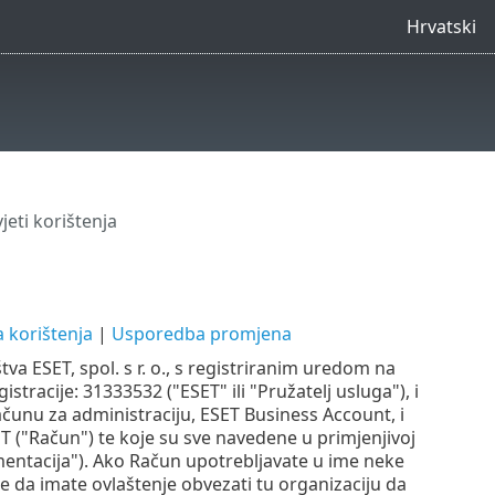
Hrvatski
jeti korištenja
 korištenja
|
Usporedba promjena
va ESET, spol. s r. o., s registriranim uredom na
stracije: 31333532 ("ESET" ili "Pružatelj usluga"), i
 računu za administraciju, ESET Business Account, i
ET ("Račun") te koje su sve navedene u primjenjivoj
ntacija"). Ako Račun upotrebljavate u ime neke
te da imate ovlaštenje obvezati tu organizaciju da