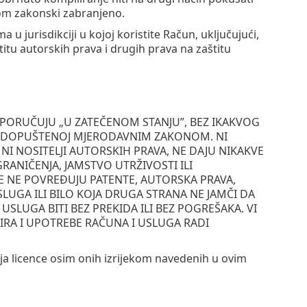
ekom zakonski zabranjeno.
u jurisdikciji u kojoj koristite Račun, uključujući,
titu autorskih prava i drugih prava na zaštitu
ISPORUČUJU „U ZATEČENOM STANJU”, BEZ IKAKVOG
RI DOPUŠTENOJ MJERODAVNIM ZAKONOM. NI
 NI NOSITELJI AUTORSKIH PRAVA, NE DAJU NIKAKVE
OGRANIČENJA, JAMSTVO UTRŽIVOSTI ILI
E NE POVREĐUJU PATENTE, AUTORSKA PRAVA,
SLUGA ILI BILO KOJA DRUGA STRANA NE JAMČI DA
 USLUGA BITI BEZ PREKIDA ILI BEZ POGREŠAKA. VI
IRA I UPOTREBE RAČUNA I USLUGA RADI
lja licence osim onih izrijekom navedenih u ovim