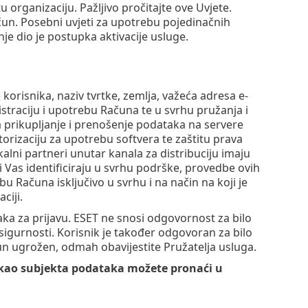
tu organizaciju. Pažljivo pročitajte ove Uvjete.
čun. Posebni uvjeti za upotrebu pojedinačnih
je dio je postupka aktivacije usluge.
risnika, naziv tvrtke, zemlja, važeća adresa e-
gistraciju i upotrebu Računa te u svrhu pružanja i
 prikupljanje i prenošenje podataka na servere
utorizaciju za upotrebu softvera te zaštitu prava
okalni partneri unutar kanala za distribuciju imaju
 Vas identificiraju u svrhu podrške, provedbe ovih
u Računa isključivo u svrhu i na način na koji je
ciji.
ka za prijavu. ESET ne snosi odgovornost za bilo
sigurnosti. Korisnik je također odgovoran za bilo
un ugrožen, odmah obavijestite Pružatelja usluga.
a kao subjekta podataka možete pronaći u