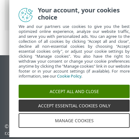
Your account, your cookies
ESET 線上說明
>
ESET NOD32 Antivirus
>
choice
進階設定
>
使用者介面
> 存取設定
We and our partners use cookies to give you the best
optimized online experience, analyze our website traffic,
and serve you with personalized ads. You can agree to the
collection of all cookies by clicking "Accept all and close",
decline all non-essential cookies by choosing "Accept
essential cookies only", or adjust your cookie settings by
clicking "Manage cookies". You also have the right to
withdraw your consent or change your cookie preferences
anytime by clicking the "Manage cookies" link in our website
檢視桌面網站
footer or in your account settings (if available). For more
End of Life
information, see our
Cookie Policy
.
ESET 知識庫
ACCEPT ALL AND CLOSE
ESET 論壇
ESET Status Portal
ACCEPT ESSENTIAL COOKIES ONLY
地區設定
MANAGE COOKIES
© 1992 - 2026 ESET, spol. s
管理 Cookie
r.o. - 保留所有權利。
Cookie 原則