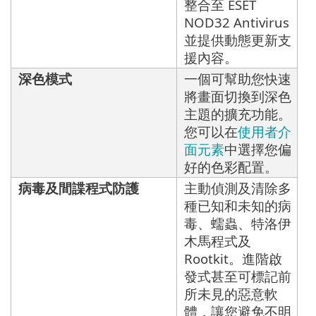
整合至 ESET
NOD32 Antivirus
並提供動態更新支
援內容。
深色模式
一個可幫助您快速
將畫面切換到深色
主題的擴充功能。
您可以在
使用者介
面元素
中選擇您偏
好的色彩配置。
病毒及間諜程式防護
主動偵測及清除多
種已知和未知的病
毒、蠕蟲、特洛伊
木馬程式及
Rootkit。進階啟
發式甚至可標記前
所未見的惡意軟
體，讓您避免不明