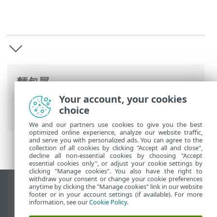
麵包屑
Your account, your cookies
ESET 線上說明
>
ESET NOD32 Antivirus
>
choice
ESET NOD32 Antivirus
We and our partners use cookies to give you the best
optimized online experience, analyze our website traffic,
and serve you with personalized ads. You can agree to the
collection of all cookies by clicking "Accept all and close",
decline all non-essential cookies by choosing "Accept
essential cookies only", or adjust your cookie settings by
clicking "Manage cookies". You also have the right to
withdraw your consent or change your cookie preferences
anytime by clicking the "Manage cookies" link in our website
檢視桌面網站
footer or in your account settings (if available). For more
End of Life
information, see our
Cookie Policy
.
ESET 知識庫