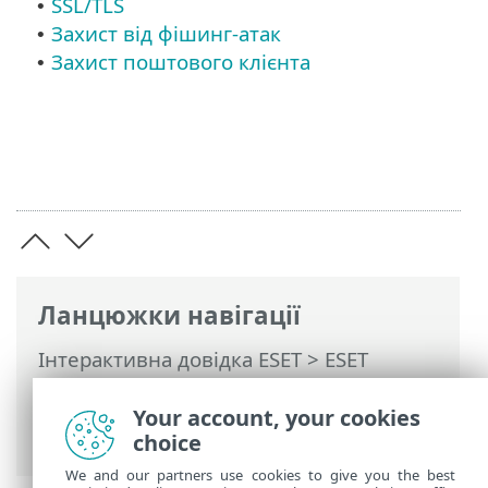
SSL/TLS
•
Захист від фішинг-атак
•
Захист поштового клієнта
•
Ланцюжки навігації
Інтерактивна довідка ESET
>
ESET
NOD32 Antivirus
>
Додаткові параметри
>
Сканування
> Сканер мережевого
Your account, your cookies
трафіку
choice
We and our partners use cookies to give you the best