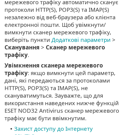
мережевого трафіку автоматично сканує
протоколи HTTP(S), POP3(S) та IMAP(S)
незалежно від веб-браузера або клієнта
електронної пошти. Щоб увімкнути/
вимкнути сканер мережевого трафіку,
виберіть пункти
Додаткові параметри
>
Сканування
>
Сканер мережевого
трафіку
.
Увімкнення сканера мережевого
трафіку
: якщо вимкнути цей параметр,
дані, які передаються за протоколами
HTTP(S), POP3(S) та IMAP(S), не
скануватимуться. Зауважте, що для
використання наведених нижче функцій
ESET NOD32 Antivirus сканер мережевого
трафіку має бути ввімкнутим.
Захист доступу до Інтернету
•