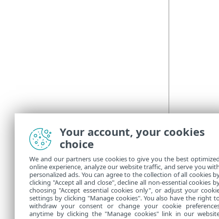
Your account, your cookies
Ілюстр
choice
Указан
We and our partners use cookies to give you the best optimize
Вик
•
online experience, analyze our website traffic, and serve you wit
personalized ads. You can agree to the collection of all cookies b
Бло
•
clicking "Accept all and close", decline all non-essential cookies b
choosing "Accept essential cookies only", or adjust your cooki
settings by clicking "Manage cookies". You also have the right t
withdraw your consent or change your cookie preference
anytime by clicking the "Manage cookies" link in our websit