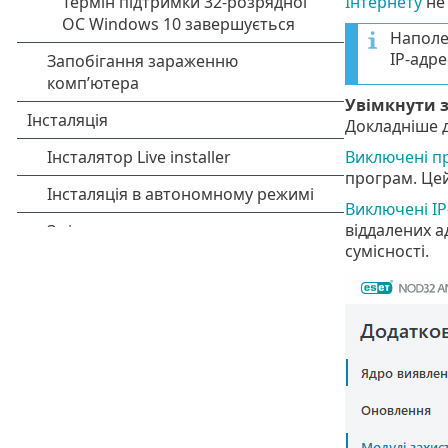
Інтернету
не
Наполе
IP-адр
Увімкнути з
Докладніше д
Виключені п
програм. Цей
Виключені IP
віддалених а
сумісності.