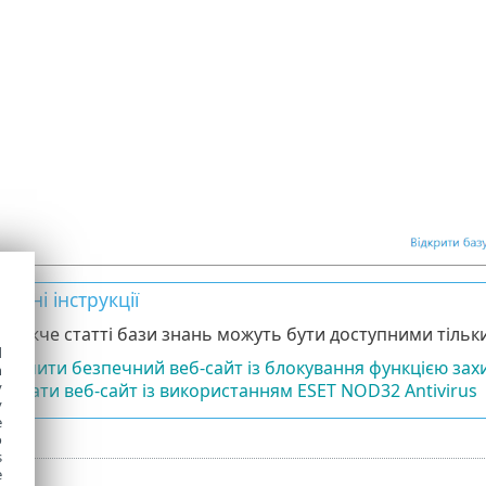
овані інструкції
і нижче статті бази знань можуть бути доступними тільк
d
лючити безпечний веб-сайт із блокування функцією захи
h
y
кувати веб-сайт із використанням ESET NOD32 Antivirus
y
e
o
s
e