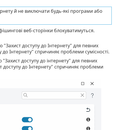
рнету й не виключати будь-які програми або
 фішингові веб-сторінки блокуватимуться.
ю "Захист доступу до Інтернету" для певних
у до Інтернету" спричиняє проблеми сумісності.
ю "Захист доступу до інтернету" для певних
ст доступу до Інтернету" спричиняє проблеми