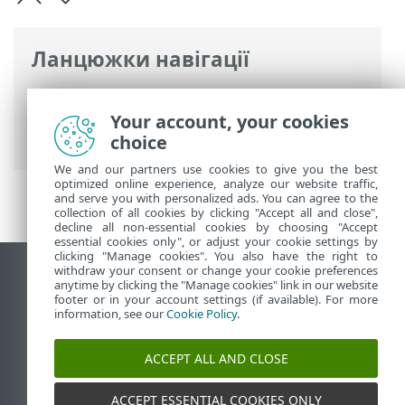
Ланцюжки навігації
Інтерактивна довідка ESET
>
ESET
NOD32 Antivirus
>
Додаткові параметри
Your account, your cookies
>
Модулі захисту
> SSL/TLS
choice
We and our partners use cookies to give you the best
optimized online experience, analyze our website traffic,
and serve you with personalized ads. You can agree to the
collection of all cookies by clicking "Accept all and close",
decline all non-essential cookies by choosing "Accept
essential cookies only", or adjust your cookie settings by
clicking "Manage cookies". You also have the right to
withdraw your consent or change your cookie preferences
Переглянути повну версію
anytime by clicking the "Manage cookies" link in our website
footer or in your account settings (if available). For more
End of Life
information, see our
Cookie Policy
.
База знань ESET
Форум ESET
ACCEPT ALL AND CLOSE
ESET Status Portal
Регіональна підтримка
ACCEPT ESSENTIAL COOKIES ONLY