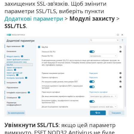
захищених SSL-зв’язків. Щоб змінити
параметри SSL/TLS, виберіть пункти
Додаткові параметри
>
Модулі захисту
>
SSL/TLS
.
Увімкнути SSL/TLS
: якщо цей параметр
вимкнуто, ESET NOD32 Antivirus не буде