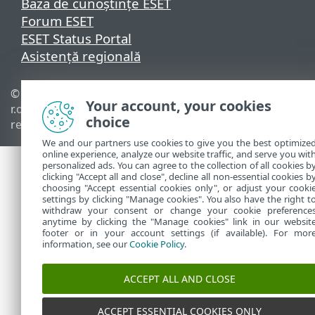
Baza de cunoștințe ESET
Forum ESET
ESET Status Portal
Asistenţă regională
© 1992 - 2026 ESET, spol. s
Gestionare module cookie
Your account, your cookies
r.o. - Toate drepturile
Politica privind modulele
choice
rezervate.
cookie
We and our partners use cookies to give you the best optimize
online experience, analyze our website traffic, and serve you wit
personalized ads. You can agree to the collection of all cookies b
clicking "Accept all and close", decline all non-essential cookies b
choosing "Accept essential cookies only", or adjust your cooki
settings by clicking "Manage cookies". You also have the right t
withdraw your consent or change your cookie preference
anytime by clicking the "Manage cookies" link in our websit
footer or in your account settings (if available). For mor
information, see our
Cookie Policy
.
ACCEPT ALL AND CLOSE
ACCEPT ESSENTIAL COOKIES ONLY