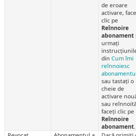
de eroare
activare, face
clic pe
Reînnoire
abonament
urmați
instrucțiunil
din
Cum îmi
reînnoiesc
abonamentu
sau tastați o
cheie de
activare nou
sau reînnoită
faceți clic pe
Reînnoire
abonament
.
Revocat
Abonamentul a
Dacă primiți 