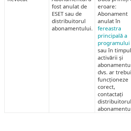
fost anulat de
eroare:
ESET sau de
Abonament
distribuitorul
anulat în
abonamentului.
fereastra
principală a
programului
sau în timpu
activării și
abonamentu
dvs. ar trebu
funcționeze
corect,
contactați
distribuitoru
abonamentul