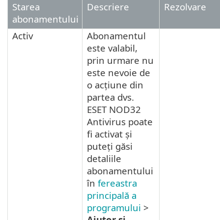
Starea
Descriere
Rezolvare
abonamentului
Activ
Abonamentul
este valabil,
prin urmare nu
este nevoie de
o acțiune din
partea dvs.
ESET NOD32
Antivirus poate
fi activat și
puteți găsi
detaliile
abonamentului
în
fereastra
principală a
programului
>
Ajutor și