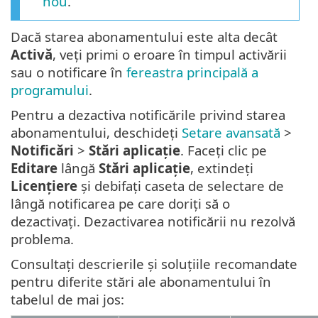
nou
.
Dacă starea abonamentului este alta decât
Activă
, veți primi o eroare în timpul activării
sau o notificare în
fereastra principală a
programului
.
Pentru a dezactiva notificările privind starea
abonamentului, deschideți
Setare avansată
>
Notificări
>
Stări aplicație
. Faceți clic pe
Editare
lângă
Stări aplicație
, extindeți
Licențiere
și debifați caseta de selectare de
lângă notificarea pe care doriți să o
dezactivați. Dezactivarea notificării nu rezolvă
problema.
Consultați descrierile și soluțiile recomandate
pentru diferite stări ale abonamentului în
tabelul de mai jos: