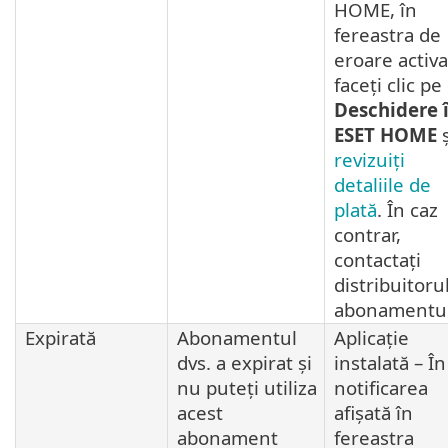
HOME, în
fereastra de
eroare activa
faceți clic pe
Deschidere 
ESET HOME
ș
revizuiți
detaliile de
plată
. În caz
contrar,
contactați
distribuitoru
abonamentul
Expirată
Abonamentul
Aplicație
dvs. a expirat și
instalată – În
nu puteți utiliza
notificarea
acest
afișată în
abonament
fereastra