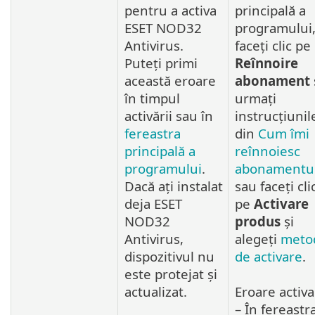
pentru a activa
principală a
ESET NOD32
programului
Antivirus.
faceți clic pe
Puteți primi
Reînnoire
această eroare
abonament
în timpul
urmați
activării sau în
instrucțiunil
fereastra
din
Cum îmi
principală a
reînnoiesc
programului
.
abonamentu
Dacă ați instalat
sau faceți cli
deja ESET
pe
Activare
NOD32
produs
și
Antivirus,
alegeți
meto
dispozitivul nu
de activare
.
este protejat și
actualizat.
Eroare activ
– În fereastr