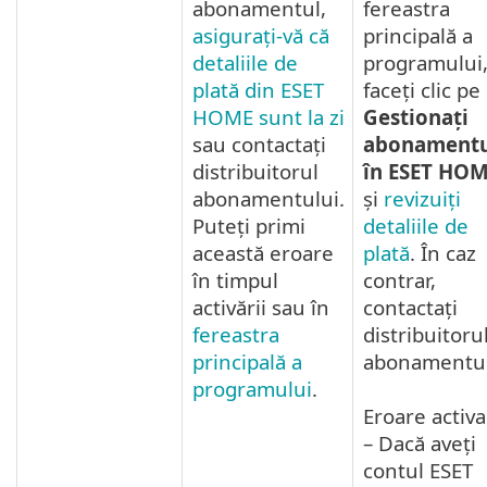
abonamentul,
fereastra
asigurați-vă că
principală a
detaliile de
programului
plată din ESET
faceți clic pe
HOME sunt la zi
Gestionați
sau contactați
abonamentu
distribuitorul
în ESET HO
abonamentului.
și
revizuiți
Puteți primi
detaliile de
această eroare
plată
. În caz
în timpul
contrar,
activării sau în
contactați
fereastra
distribuitoru
principală a
abonamentul
programului
.
Eroare activ
– Dacă aveți
contul ESET