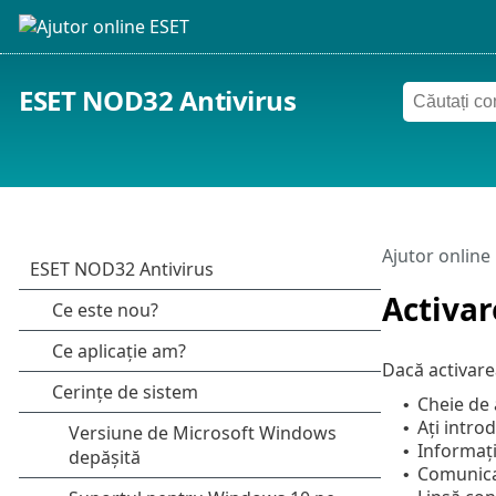
ESET NOD32 Antivirus
Ajutor online
Activar
Dacă activare
Cheie de 
•
Ați intro
•
Informați
•
Comunicar
•