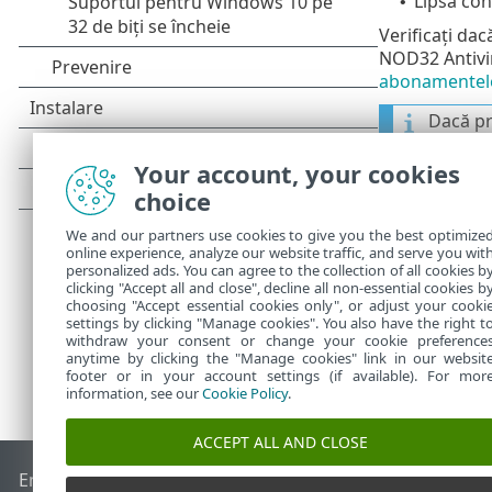
Lipsă con
•
Verificați dac
NOD32 Antivir
abonamentelo
Dacă pr
urmați 
Your account, your cookies
Dacă în conti
choice
erori și probl
We and our partners use cookies to give you the best optimize
online experience, analyze our website traffic, and serve you wit
personalized ads. You can agree to the collection of all cookies b
clicking "Accept all and close", decline all non-essential cookies b
choosing "Accept essential cookies only", or adjust your cooki
settings by clicking "Manage cookies". You also have the right t
withdraw your consent or change your cookie preference
anytime by clicking the "Manage cookies" link in our websit
footer or in your account settings (if available). For mor
information, see our
Cookie Policy
.
ACCEPT ALL AND CLOSE
End of Life
Baza de cunoștințe ESET
Forum ESET
ESET Statu