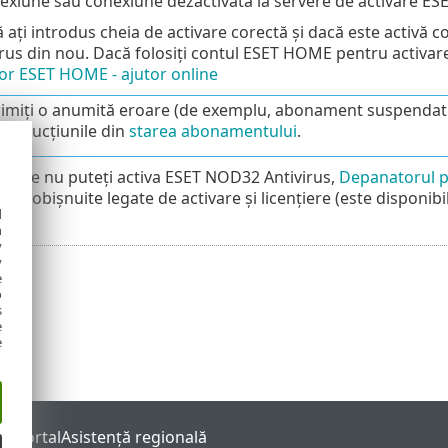
exiune sau conexiune dezactivată la servere de activare ESE
ă ați introdus cheia de activare corectă și dacă este activă c
us din nou. Dacă folosiți contul ESET HOME pentru activare
r ESET HOME - ajutor online
imiți o anumită eroare (de exemplu, abonament suspendat s
instrucțiunile din
starea abonamentului
.
nuare nu puteți activa ESET NOD32 Antivirus,
Depanatorul p
eme obișnuite legate de activare și licențiere (este disponibil
d
h
y
y
e
o
s
e
e
s Portal
Asistenţă regională