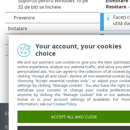
Eliminare
–
Resetare
–
Faceți c
utilă da
După in
Your account, your cookies
choice
We and our partners use cookies to give you the best optimize
online experience, analyze our website traffic, and serve you wit
personalized ads. You can agree to the collection of all cookies b
clicking "Accept all and close", decline all non-essential cookies b
choosing "Accept essential cookies only", or adjust your cooki
settings by clicking "Manage cookies". You also have the right t
withdraw your consent or change your cookie preference
anytime by clicking the "Manage cookies" link in our websit
footer or in your account settings (if available). For mor
information, see our
Cookie Policy
.
End of Life
Baza de cunoștințe ESET
Forum ESET
ESET Statu
ACCEPT ALL AND CLOSE
© 1992 - 2026 ESET, spol. s r.o. - Toate drepturile rezervate.