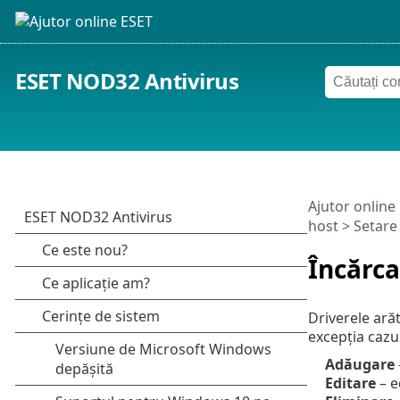
ESET NOD32 Antivirus
Ajutor online
host
>
Setare
Încărca
Driverele ară
excepția cazul
Adăugare
Editare
– e