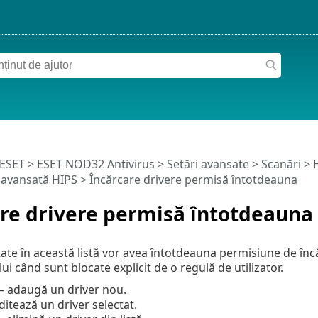
 ESET
>
ESET NOD32 Antivirus
>
Setări avansate
>
Scanări
>
H
 avansată HIPS
> Încărcare drivere permisă întotdeauna
re drivere permisă întotdeauna
tate în această listă vor avea întotdeauna permisiune de încă
ui când sunt blocate explicit de o regulă de utilizator.
– adaugă un driver nou.
ditează un driver selectat.