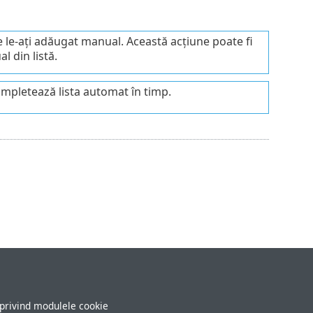
re le-ați adăugat manual. Această acțiune poate fi
l din listă.
ompletează lista automat în timp.
 privind modulele cookie