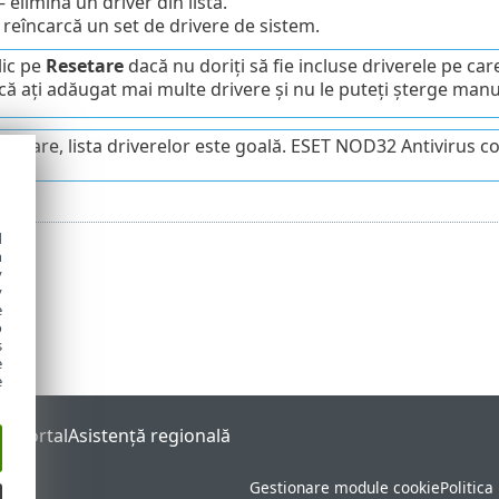
 elimină un driver din listă.
 reîncarcă un set de drivere de sistem.
lic pe
Resetare
dacă nu doriți să fie incluse driverele pe ca
că ați adăugat mai multe drivere și nu le puteți șterge manua
stalare, lista driverelor este goală. ESET NOD32 Antivirus c
d
h
y
y
e
o
s
e
e
s Portal
Asistenţă regională
Gestionare module cookie
Politica