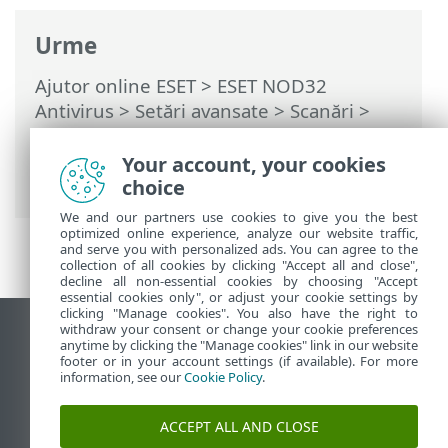
Urme
Ajutor online ESET
>
ESET NOD32
Antivirus
>
Setări avansate
>
Scanări
>
HIPS – Sistem de prevenire a
intruziunilor la nivel host
> Excluderi
Your account, your cookies
HIPS
choice
We and our partners use cookies to give you the best
optimized online experience, analyze our website traffic,
and serve you with personalized ads. You can agree to the
collection of all cookies by clicking "Accept all and close",
decline all non-essential cookies by choosing "Accept
essential cookies only", or adjust your cookie settings by
clicking "Manage cookies". You also have the right to
withdraw your consent or change your cookie preferences
Vizualizare site pentru desktop
anytime by clicking the "Manage cookies" link in our website
footer or in your account settings (if available). For more
End of Life
information, see our
Cookie Policy
.
Baza de cunoștințe ESET
Forum ESET
ACCEPT ALL AND CLOSE
ESET Status Portal