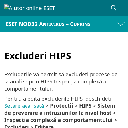
ESET NOD32 Antivirus – Cuprins
Excluderi HIPS
Excluderile vă permit să excludeți procese de
la analiza prin HIPS Inspecția complexă a
comportamentului.
Pentru a edita excluderile HIPS, deschideți
Setare avansată
>
Protectii
>
HIPS
>
Sistem
de prevenire a intruziunilor la nivel host
>
Inspecția complexă a comportamentului
>
Excluderi
>
Editare
.