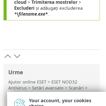
cloud
>
Trimiterea mostrelor
>
Excluderi
și adăugați excluderea
*\filename.exe*
.
Urme
Ajutor online ESET
>
ESET NOD32
Antivirus
>
Setări avansate
>
Scanări
>
Protecție bazată pe cloud
> Filtru de
excluderi pentru protecția bazată pe
Your account, your cookies
cloud
choice