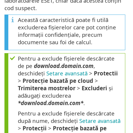
laboratoarele ESET, chiar dacă acestea conțin
cod suspect.
Această caracteristică poate fi utilă
excluderea fișierelor care pot conține
informații confidențiale, precum
documente sau foi de calcul.
Pentru a exclude fișierele descărcate
de pe
download.domain.com
,
deschideți
Setare avansată
>
Protectii
>
Protecție bazată pe cloud
>
Trimiterea mostrelor
>
Excluderi
și
adăugați excluderea
*download.domain.com*
.
Pentru a exclude fișierele descărcate
după nume, deschideți
Setare avansată
>
Protecţii
>
Protecție bazată pe