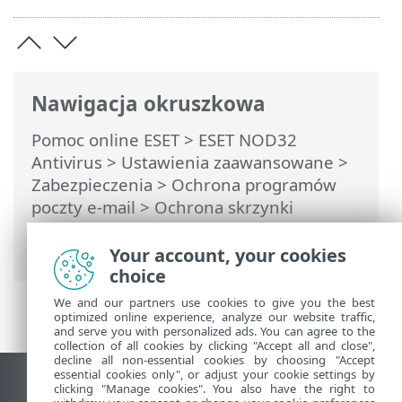
Nawigacja okruszkowa
Pomoc online ESET
>
ESET NOD32
Antivirus
>
Ustawienia zaawansowane
>
Zabezpieczenia
>
Ochrona programów
poczty e-mail
>
Ochrona skrzynki
pocztowej
>
Integracje
> Pasek narzędzi
programu Microsoft Outlook
Your account, your cookies
choice
We and our partners use cookies to give you the best
optimized online experience, analyze our website traffic,
and serve you with personalized ads. You can agree to the
collection of all cookies by clicking "Accept all and close",
decline all non-essential cookies by choosing "Accept
essential cookies only", or adjust your cookie settings by
Wyświetl witrynę internetową dla
clicking "Manage cookies". You also have the right to