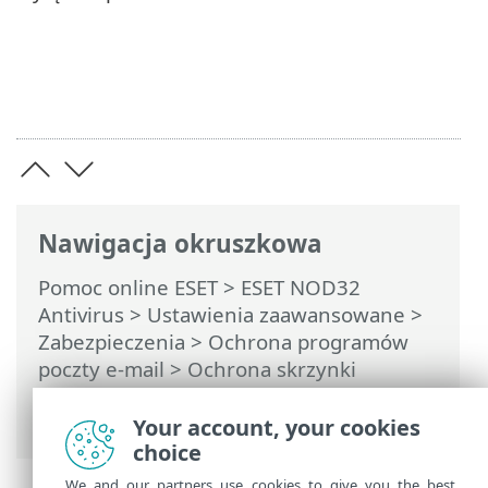
Nawigacja okruszkowa
Pomoc online ESET
>
ESET NOD32
Antivirus
>
Ustawienia zaawansowane
>
Zabezpieczenia
>
Ochrona programów
poczty e-mail
>
Ochrona skrzynki
pocztowej
>
Integracje
> Okno dialogowe
potwierdzenia
Your account, your cookies
choice
We and our partners use cookies to give you the best