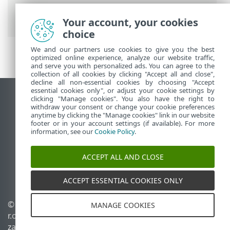
Antivirus
>
Ustawienia zaawansowane
>
Interfejs użytkownika
> Tryb gier
Your account, your cookies
choice
We and our partners use cookies to give you the best
optimized online experience, analyze our website traffic,
and serve you with personalized ads. You can agree to the
collection of all cookies by clicking "Accept all and close",
decline all non-essential cookies by choosing "Accept
essential cookies only", or adjust your cookie settings by
Wyświetl witrynę internetową dla
clicking "Manage cookies". You also have the right to
withdraw your consent or change your cookie preferences
komputerów
anytime by clicking the "Manage cookies" link in our website
footer or in your account settings (if available). For more
End of Life
information, see our
Cookie Policy
.
Baza wiedzy ESET
Forum ESET
ACCEPT ALL AND CLOSE
ESET Status Portal
Pomoc regionalna
ACCEPT ESSENTIAL COOKIES ONLY
© 1992 - 2026 ESET, spol. s
Zarządzaj plikami cookie
MANAGE COOKIES
r.o. – Wszelkie prawa
Polityka dotycząca plików
zastrzeżone.
cookie