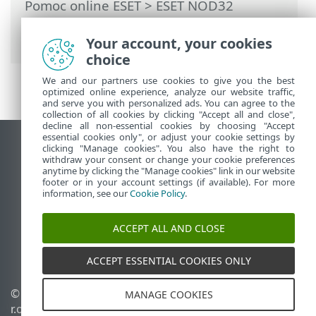
Pomoc online ESET
>
ESET NOD32
Antivirus
>
Informacje wstępne
>
Aktualizacje
Your account, your cookies
choice
We and our partners use cookies to give you the best
optimized online experience, analyze our website traffic,
and serve you with personalized ads. You can agree to the
collection of all cookies by clicking "Accept all and close",
decline all non-essential cookies by choosing "Accept
essential cookies only", or adjust your cookie settings by
Wyświetl witrynę internetową dla
clicking "Manage cookies". You also have the right to
withdraw your consent or change your cookie preferences
komputerów
anytime by clicking the "Manage cookies" link in our website
footer or in your account settings (if available). For more
End of Life
information, see our
Cookie Policy
.
Baza wiedzy ESET
Forum ESET
ACCEPT ALL AND CLOSE
ESET Status Portal
Pomoc regionalna
ACCEPT ESSENTIAL COOKIES ONLY
© 1992 - 2026 ESET, spol. s
Zarządzaj plikami cookie
MANAGE COOKIES
r.o. – Wszelkie prawa
Polityka dotycząca plików