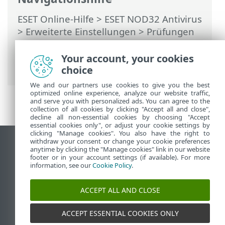
ESET Online-Hilfe
>
ESET NOD32 Antivirus
>
Erweiterte Einstellungen
>
Prüfungen
>
Host Intrusion Prevention System
(HIPS)
>
HIPS-Regelverwaltung
> HIPS-
Your account, your cookies
Regeleinstellungen
choice
We and our partners use cookies to give you the best
optimized online experience, analyze our website traffic,
and serve you with personalized ads. You can agree to the
collection of all cookies by clicking "Accept all and close",
decline all non-essential cookies by choosing "Accept
essential cookies only", or adjust your cookie settings by
clicking "Manage cookies". You also have the right to
withdraw your consent or change your cookie preferences
Desktop-Site anzeigen
anytime by clicking the "Manage cookies" link in our website
footer or in your account settings (if available). For more
End of Life
information, see our
Cookie Policy
.
ESET Knowledgebase
ESET-Forum
ACCEPT ALL AND CLOSE
ESET Status Portal
Regionaler Support
ACCEPT ESSENTIAL COOKIES ONLY