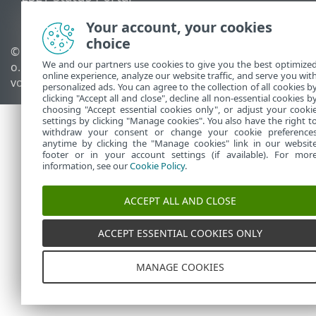
Regionaler Support
Your account, your cookies
choice
© 1992 - 2026 ESET, spol. s r.
Cookies verwalten
We and our partners use cookies to give you the best optimize
o. - Alle Rechte
Cookie-Richtlinie
online experience, analyze our website traffic, and serve you wit
vorbehalten.
personalized ads. You can agree to the collection of all cookies b
clicking "Accept all and close", decline all non-essential cookies b
choosing "Accept essential cookies only", or adjust your cooki
settings by clicking "Manage cookies". You also have the right t
withdraw your consent or change your cookie preference
anytime by clicking the "Manage cookies" link in our websit
footer or in your account settings (if available). For mor
information, see our
Cookie Policy
.
ACCEPT ALL AND CLOSE
ACCEPT ESSENTIAL COOKIES ONLY
MANAGE COOKIES