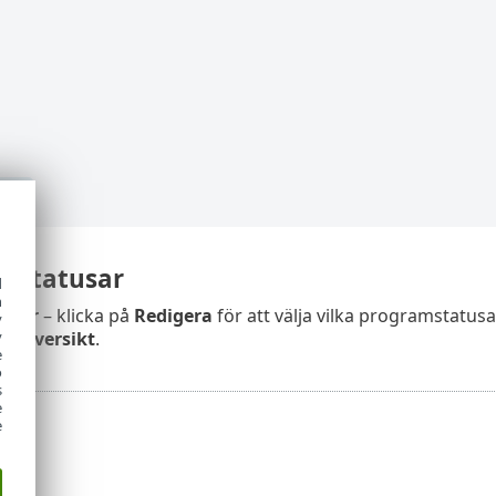
mstatusar
d
h
usar
– klicka på
Redigera
för att välja vilka programstatusa
y
y
r
>
Översikt
.
e
o
s
e
e