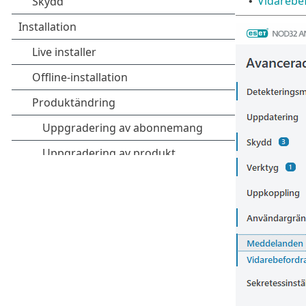
Vidarebe
•