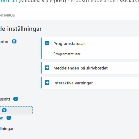
fordran
(Meddela via e-post) – E-postmeddelanden skickas t