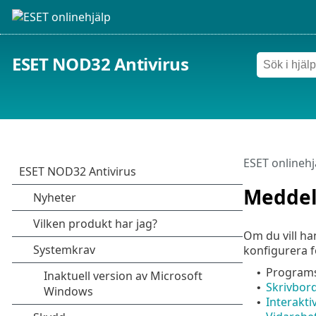
ESET NOD32 Antivirus
ESET onlinehj
Medde
Om du vill h
konfigurera 
Programs
•
Skrivbor
•
Interakti
•