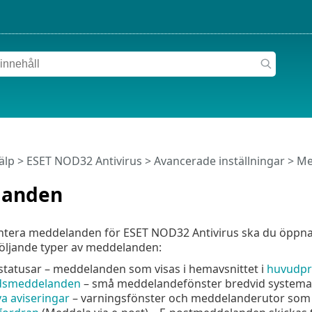
älp
>
ESET NOD32 Antivirus
>
Avancerade inställningar
> Me
landen
antera meddelanden för ESET NOD32 Antivirus ska du öppn
följande typer av meddelanden:
tatusar – meddelanden som visas i hemavsnittet i
huvudpr
dsmeddelanden
– små meddelandefönster bredvid systemakt
va aviseringar
– varningsfönster och meddelanderutor som 