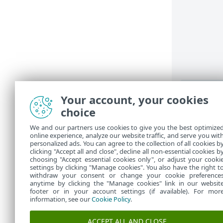
Your account, your cookies
choice
Progra
We and our partners use cookies to give you the best optimize
online experience, analyze our website traffic, and serve you wit
Programstat
personalized ads. You can agree to the collection of all cookies b
clicking "Accept all and close", decline all non-essential cookies b
huvudfönste
choosing "Accept essential cookies only", or adjust your cooki
settings by clicking "Manage cookies". You also have the right t
withdraw your consent or change your cookie preference
anytime by clicking the "Manage cookies" link in our websit
footer or in your account settings (if available). For mor
information, see our
Cookie Policy
.
ACCEPT ALL AND CLOSE