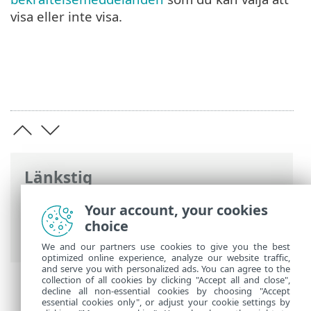
visa eller inte visa.
Länkstig
ESET onlinehjälp
>
ESET NOD32 Antivirus
Your account, your cookies
>
Avancerade inställningar
>
choice
Meddelanden
> Interaktiva varningar
We and our partners use cookies to give you the best
optimized online experience, analyze our website traffic,
and serve you with personalized ads. You can agree to the
collection of all cookies by clicking "Accept all and close",
decline all non-essential cookies by choosing "Accept
essential cookies only", or adjust your cookie settings by