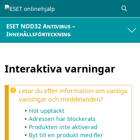
ESET NOD32 Antivirus –
Innehållsförteckning
Interaktiva varningar
Letar du efter information om vanliga
varningar och meddelanden?
Hot upptäckt
•
Adressen har blockerats
•
Produkten inte aktiverad
•
Byt till en produkt med fler
•