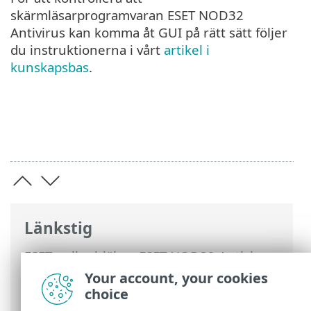
skärmläsarprogramvaran ESET NOD32
Antivirus kan komma åt GUI på rätt sätt följer
du instruktionerna i vårt
artikel i
kunskapsbas
.
Länkstig
ESET onlinehjälp
>
ESET NOD32 Antivirus
>
Avancerade inställningar
>
Your account, your cookies
Användargränssnitt
> Stöd för
choice
skärmläsare