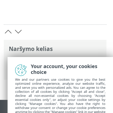
Naršymo kelias
ESET interneto žinynas
>
ESET NOD32
Antivirus
>
Diegimas
> Dialogo langai –
Your account, your cookies
diegimas > Aktyvinimas > Registracija
choice
We and our partners use cookies to give you the best
optimized online experience, analyze our website traffic,
and serve you with personalized ads. You can agree to the
collection of all cookies by clicking "Accept all and close",
decline all non-essential cookies by choosing "Accept
essential cookies only", or adjust your cookie settings by
clicking "Manage cookies". You also have the right to
withdraw your consent or change your cookie preferences
Rodyti darbalaukio tinklavietę
anytime by clicking the "Manage cookies" link in our website