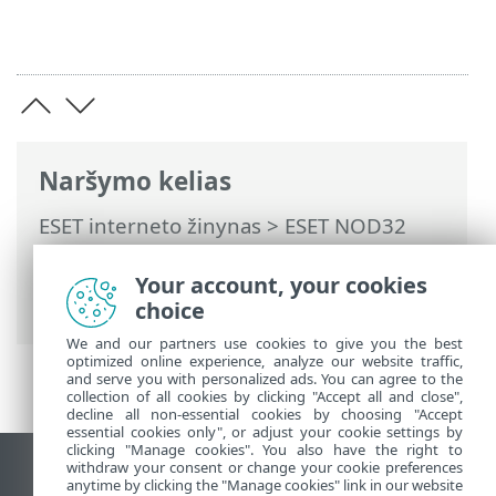
Naršymo kelias
ESET interneto žinynas
>
ESET NOD32
Antivirus
>
Diegimas
> Dialogo langai –
diegimas > Diegimas > Keisti į kitą
Your account, your cookies
produktų liniją
choice
We and our partners use cookies to give you the best
optimized online experience, analyze our website traffic,
and serve you with personalized ads. You can agree to the
collection of all cookies by clicking "Accept all and close",
decline all non-essential cookies by choosing "Accept
essential cookies only", or adjust your cookie settings by
clicking "Manage cookies". You also have the right to
withdraw your consent or change your cookie preferences
Rodyti darbalaukio tinklavietę
anytime by clicking the "Manage cookies" link in our website