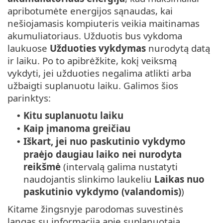
apribotumėte energijos sąnaudas, kai
nešiojamasis kompiuteris veikia maitinamas
akumuliatoriaus. Užduotis bus vykdoma
laukuose
Užduoties vykdymas
nurodytą datą
ir laiku. Po to apibrėžkite, kokį veiksmą
vykdyti, jei užduoties negalima atlikti arba
užbaigti suplanuotu laiku. Galimos šios
parinktys:
Kitu suplanuotu laiku
•
Kaip įmanoma greičiau
•
Iškart, jei nuo paskutinio vykdymo
•
praėjo daugiau laiko nei nurodyta
reikšmė
(intervalą galima nustatyti
naudojantis slinkimo laukeliu
Laikas nuo
paskutinio vykdymo (valandomis)
)
Kitame žingsnyje parodomas suvestinės
langas su informacija apie suplanuotąją