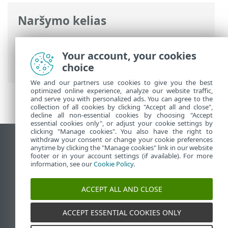
Naršymo kelias
ESET interneto žinynas
>
ESET NOD32
Antivirus
>
DUK
> Kaip sukurti naują
Your account, your cookies
užduotį planuoklėje
choice
We and our partners use cookies to give you the best
optimized online experience, analyze our website traffic,
and serve you with personalized ads. You can agree to the
collection of all cookies by clicking "Accept all and close",
decline all non-essential cookies by choosing "Accept
essential cookies only", or adjust your cookie settings by
clicking "Manage cookies". You also have the right to
withdraw your consent or change your cookie preferences
Rodyti darbalaukio tinklavietę
anytime by clicking the "Manage cookies" link in our website
footer or in your account settings (if available). For more
End of Life
information, see our
Cookie Policy
.
ESET žinių bazė
ESET forumas
ACCEPT ALL AND CLOSE
ESET Status Portal
Palaikymas regione
ACCEPT ESSENTIAL COOKIES ONLY