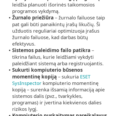
leidžia planuoti išorinės taikomosios
programos vykdymą.
Žurnalo priežiūra
– žurnalo failuose taip
•
pat gali būti panaikintų įrašų likučių. Ši
užduotis reguliariai optimizuoja įrašus
žurnalo failuose, kad darbas būtų
efektyvus.
Sistemos paleidimo failo patikra
–
•
tikrina failus, kurie leidžiami vykdyti
paleidžiant sistemą arba registruojantis.
Sukurti kompiuterio būsenos
•
momentinę kopiją
– sukuria
ESET
SysInspector
kompiuterio momentinę
kopiją – surenka išsamią informaciją apie
sistemos dalis (pvz., tvarkykles,
programas) ir įvertina kiekvienos dalies
rizikos lygį.
Kompiuterio nuskaitymas pareikalavus
•