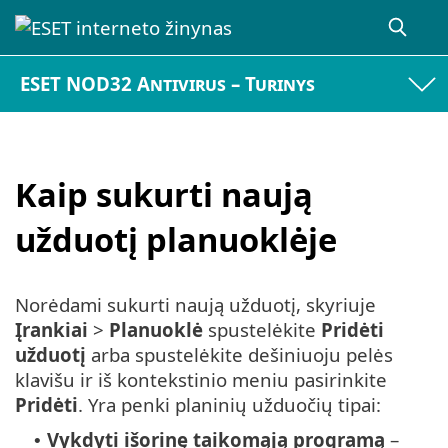
ESET NOD32 Antivirus – Turinys
Kaip sukurti naują
užduotį planuoklėje
Norėdami sukurti naują užduotį, skyriuje
Įrankiai
>
Planuoklė
spustelėkite
Pridėti
užduotį
arba spustelėkite dešiniuoju pelės
klavišu ir iš kontekstinio meniu pasirinkite
Pridėti
. Yra penki planinių užduočių tipai:
Vykdyti išorinę taikomąją programą
–
•