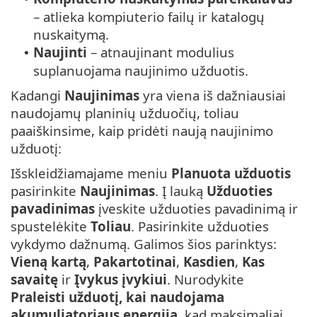
– atlieka kompiuterio failų ir katalogų
nuskaitymą.
Naujinti
– atnaujinant modulius
•
suplanuojama naujinimo užduotis.
Kadangi
Naujinimas
yra viena iš dažniausiai
naudojamų planinių užduočių, toliau
paaiškinsime, kaip pridėti naują naujinimo
užduotį:
Išskleidžiamajame meniu
Planuota užduotis
pasirinkite
Naujinimas
. Į lauką
Užduoties
pavadinimas
įveskite užduoties pavadinimą ir
spustelėkite
Toliau
. Pasirinkite užduoties
vykdymo dažnumą. Galimos šios parinktys:
Vieną kartą
,
Pakartotinai
,
Kasdien
,
Kas
savaitę
ir
Įvykus įvykiui
. Nurodykite
Praleisti užduotį, kai naudojama
akumuliatoriaus energija
, kad maksimaliai