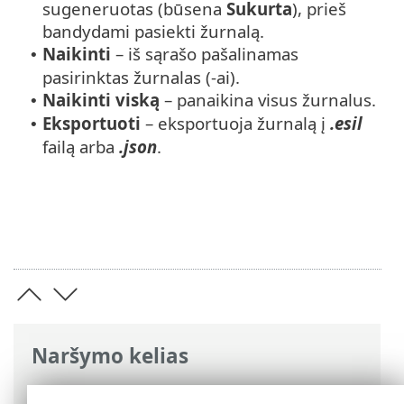
sugeneruotas (būsena
Sukurta
), prieš
bandydami pasiekti žurnalą.
Naikinti
– iš sąrašo pašalinamas
•
pasirinktas žurnalas (-ai).
Naikinti viską
– panaikina visus žurnalus.
•
Eksportuoti
– eksportuoja žurnalą į
.esil
•
failą arba
.json
.
Naršymo kelias
ESET interneto žinynas
>
ESET NOD32