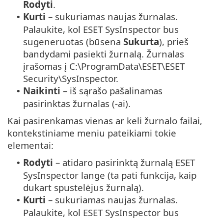
Rodyti
.
Kurti
– sukuriamas naujas žurnalas.
•
Palaukite, kol ESET SysInspector bus
sugeneruotas (būsena
Sukurta
), prieš
bandydami pasiekti žurnalą. Žurnalas
įrašomas į C:\ProgramData\ESET\ESET
Security\SysInspector.
Naikinti
– iš sąrašo pašalinamas
•
pasirinktas žurnalas (-ai).
Kai pasirenkamas vienas ar keli žurnalo failai,
kontekstiniame meniu pateikiami tokie
elementai:
Rodyti
– atidaro pasirinktą žurnalą ESET
•
SysInspector lange (ta pati funkcija, kaip
dukart spustelėjus žurnalą).
Kurti
– sukuriamas naujas žurnalas.
•
Palaukite, kol ESET SysInspector bus