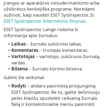
įrangos ar aparatūros nesuderinamumo arba
užsikrėtus kenkėjiška programa. Norėdami
sužinoti, kaip naudoti ESET SysInspector, žr.
ESET SysInspector Internetinis žinynas
.
ESET SysInspector Lange rodoma ši
informacija apie žurnalus:
Laikas
– žurnalo sukūrimo laikas.
•
Komentaras
– trumpas komentaras.
•
Vartotojas
– vartotojo, sukūrusio žurnalą,
•
vardas.
Būsena
– žurnalo kūrimo būsena.
•
Galimi šie veiksmai:
Rodyti
– atidaro pasirinktą prisijungimą
•
ESET SysInspector. Be to, galite dešiniuoju
pelės klavišu spustelėti reikiamą žurnalo
failą ir kontekstiniame meniu pasirinkti