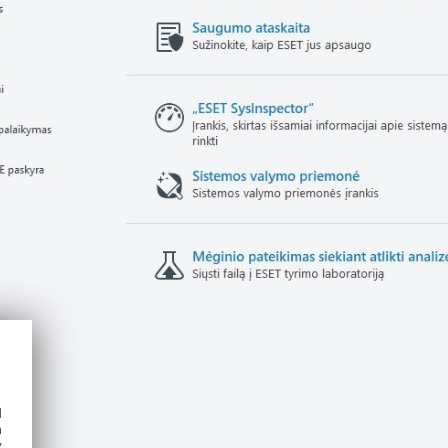
d
h
y