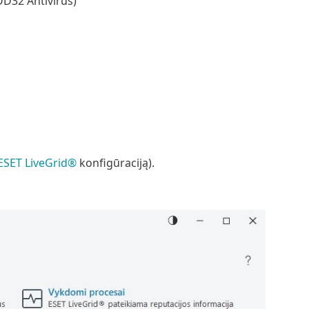
OD32 Antivirus)
ESET LiveGrid®
konfigūraciją).