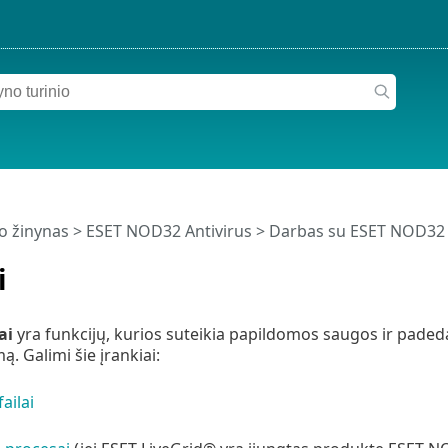
o žinynas
>
ESET NOD32 Antivirus
>
Darbas su ESET NOD32 
i
ai
yra funkcijų, kurios suteikia papildomos saugos ir paded
. Galimi šie įrankiai:
ailai