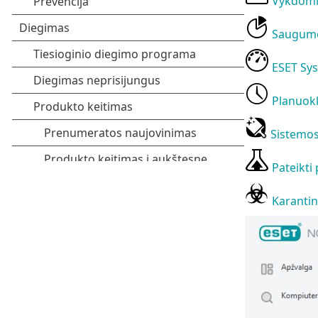
Vykdomi
Saugumo
ESET Sys
Planuok
Sistemo
Pateikti 
Karanti