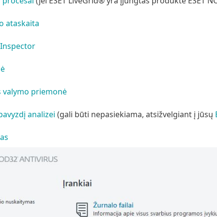
 procesai
(jei ESET LiveGrid® yra įjungtas produkte ESET N
 ataskaita
Inspector
lė
s valymo priemonė
pavyzdį analizei
(gali būti nepasiekiama, atsižvelgiant į jūsų
nas