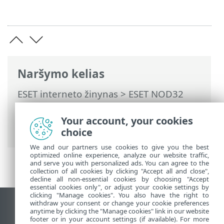
Naršymo kelias
ESET interneto žinynas
>
ESET NOD32
Antivirus
>
Darbas su ESET NOD32
Antivirus
>
Naujinti
> Kaip sukurti
Your account, your cookies
naujinimo užduotis
choice
We and our partners use cookies to give you the best
optimized online experience, analyze our website traffic,
and serve you with personalized ads. You can agree to the
collection of all cookies by clicking "Accept all and close",
decline all non-essential cookies by choosing "Accept
essential cookies only", or adjust your cookie settings by
clicking "Manage cookies". You also have the right to
withdraw your consent or change your cookie preferences
Rodyti darbalaukio tinklavietę
anytime by clicking the "Manage cookies" link in our website
footer or in your account settings (if available). For more
End of Life