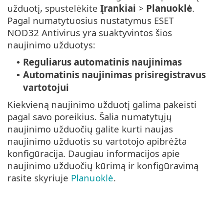
užduotį, spustelėkite
Įrankiai
>
Planuoklė
.
Pagal numatytuosius nustatymus ESET
NOD32 Antivirus yra suaktyvintos šios
naujinimo užduotys:
Reguliarus automatinis naujinimas
•
Automatinis naujinimas prisiregistravus
•
vartotojui
Kiekvieną naujinimo užduotį galima pakeisti
pagal savo poreikius. Šalia numatytųjų
naujinimo užduočių galite kurti naujas
naujinimo užduotis su vartotojo apibrėžta
konfigūracija. Daugiau informacijos apie
naujinimo užduočių kūrimą ir konfigūravimą
rasite skyriuje
Planuoklė
.