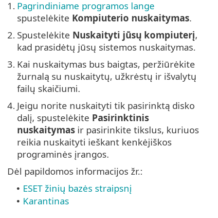
1.
Pagrindiniame programos lange
spustelėkite
Kompiuterio nuskaitymas
.
2.
Spustelėkite
Nuskaityti jūsų kompiuterį
,
kad prasidėtų jūsų sistemos nuskaitymas.
3.
Kai nuskaitymas bus baigtas, peržiūrėkite
žurnalą su nuskaitytų, užkrėstų ir išvalytų
failų skaičiumi.
4.
Jeigu norite nuskaityti tik pasirinktą disko
dalį, spustelėkite
Pasirinktinis
nuskaitymas
ir pasirinkite tikslus, kuriuos
reikia nuskaityti ieškant kenkėjiškos
programinės įrangos.
Dėl papildomos informacijos žr.:
ESET žinių bazės straipsnį
•
Karantinas
•