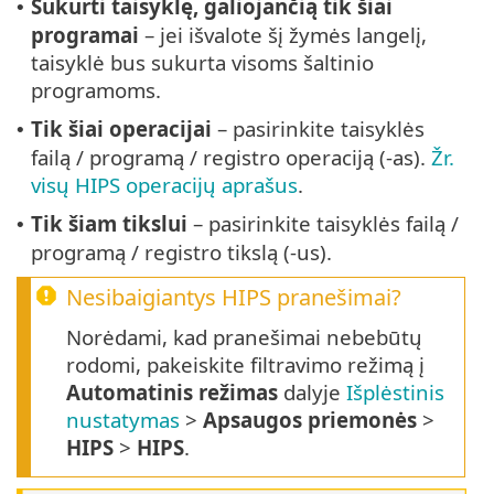
Sukurti taisyklę, galiojančią tik šiai
•
programai
– jei išvalote šį žymės langelį,
taisyklė bus sukurta visoms šaltinio
programoms.
Tik šiai operacijai
– pasirinkite taisyklės
•
failą / programą / registro operaciją (-as).
Žr.
visų HIPS operacijų aprašus
.
Tik šiam tikslui
– pasirinkite taisyklės failą /
•
programą / registro tikslą (-us).
Nesibaigiantys HIPS pranešimai?
Norėdami, kad pranešimai nebebūtų
rodomi, pakeiskite filtravimo režimą į
Automatinis režimas
dalyje
Išplėstinis
nustatymas
>
Apsaugos priemonės
>
HIPS
>
HIPS
.