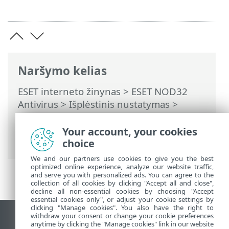
Naršymo kelias
ESET interneto žinynas
>
ESET NOD32
Antivirus
>
Išplėstinis nustatymas
>
Nuskaitymai
>
HIPS – Įsibrovimo į
pagrindinį kompiuterį prevencijos
Your account, your cookies
sistema
> HIPS interaktyvusis langas
choice
We and our partners use cookies to give you the best
optimized online experience, analyze our website traffic,
and serve you with personalized ads. You can agree to the
collection of all cookies by clicking "Accept all and close",
decline all non-essential cookies by choosing "Accept
essential cookies only", or adjust your cookie settings by
clicking "Manage cookies". You also have the right to
withdraw your consent or change your cookie preferences
Rodyti darbalaukio tinklavietę
anytime by clicking the "Manage cookies" link in our website