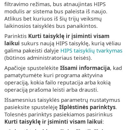
filtravimo režimas, bus atnaujintas HIPS
modulis ar sistema bus paleista iš naujo.
Atlikus bet kuriuos iš šių trijų veiksmų
laikinosios taisyklės bus panaikintos.
Parinktis
Kurti taisyklę ir įsiminti visam
laikui
sukurs naują HIPS taisyklę, kurią vėliau
galima pakeisti dalyje
HIPS taisyklių tvarkymas
(būtinos administratoriaus teisės).
Apačioje spustelėkite
Išsami informacija
, kad
pamatytumėte kuri programa aktyvina
operaciją, kokia failo reputacija arba kokią
operaciją prašoma leisti arba drausti.
Išsamesnius taisyklės parametrų nustatymus
pasieksite spustelėję
Išplėstinės parinktys
.
Tolesnės parinktys pasiekiamos pasirinkus
Kurti taisyklę ir įsiminti visam laikui
: