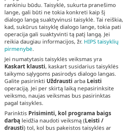
rankiniu būdu. Taisyklė, sukurta pranešimo
lange, gali būti ne tokia konkreti kaip šį
dialogo langą suaktyvinusi taisyklė. Tai reiškia,
kad, sukūrus taisyklę dialogo lange, tokia pati
operacija gali suaktyvinti tą patį langą. Jei
reikia daugiau informacijos, žr.
HIPS taisyklių
pirmenybė
.
Jei numatytasis taisyklės veiksmas yra
Kaskart klausti
, kaskart susidarius taisyklės
taikymo sąlygoms pasirodys dialogo langas.
Galite pasirinkti
Uždrausti
arba
Leisti
operaciją. Jei per skirtą laiką nepasirinksite
veiksmo, naujas veiksmas bus pasirinktas
pagal taisykles.
Parinktis
Prisiminti, kol programa baigs
darbą
leidžia naudoti veiksmą (
Leisti /
drausti
) tol, kol bus pakeistos taisyklės ar