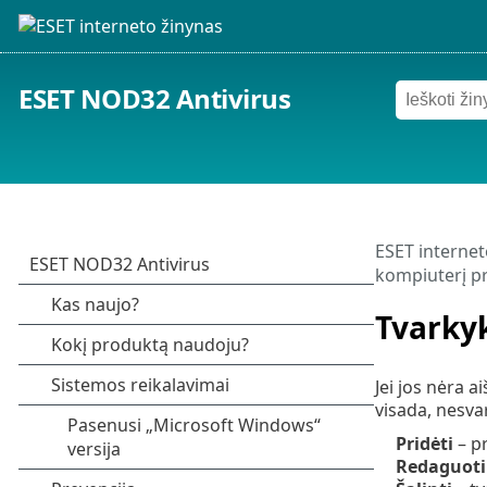
ESET NOD32 Antivirus
ESET internet
kompiuterį pr
Tvarkyk
Jei jos nėra a
visada, nesva
Pridėti
– p
Redaguoti