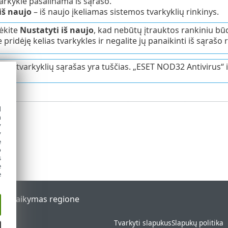
arkyklė pašalinama iš sąrašo.
iš naujo
– iš naujo įkeliamas sistemos tvarkyklių rinkinys.
ėkite
Nustatyti iš naujo
, kad nebūtų įtrauktos rankiniu būd
e pridėję kelias tvarkykles ir negalite jų panaikinti iš sąrašo
imo tvarkyklių sąrašas yra tuščias. „ESET NOD32 Antivirus“ i
d
h
y
y
e
o
s
e
e
al
Palaikymas regione
Tvarkyti slapukus
Slapukų politika