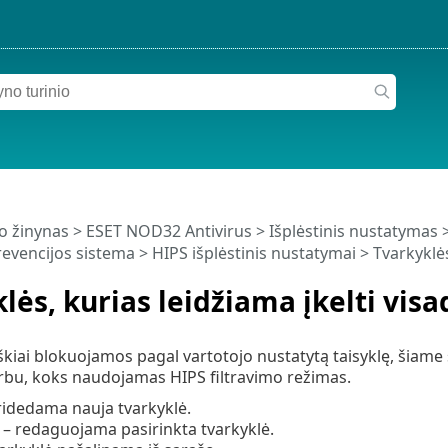
o žinynas
>
ESET NOD32 Antivirus
>
Išplėstinis nustatymas
evencijos sistema
>
HIPS išplėstinis nustatymai
> Tvarkyklės
lės, kurias leidžiama įkelti visa
iškiai blokuojamos pagal vartotojo nustatytą taisyklę, šiame
rbu, koks naudojamas HIPS filtravimo režimas.
ridedama nauja tvarkyklė.
– redaguojama pasirinkta tvarkyklė.