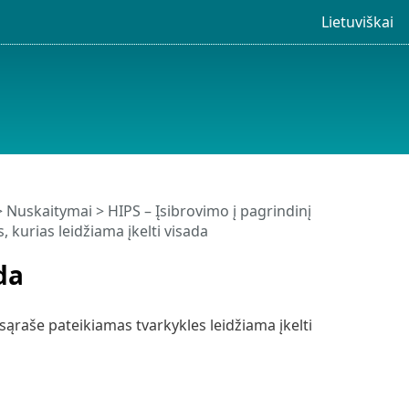
Lietuviškai
>
Nuskaitymai
>
HIPS – Įsibrovimo į pagrindinį
, kurias leidžiama įkelti visada
da
 sąraše pateikiamas tvarkykles leidžiama įkelti