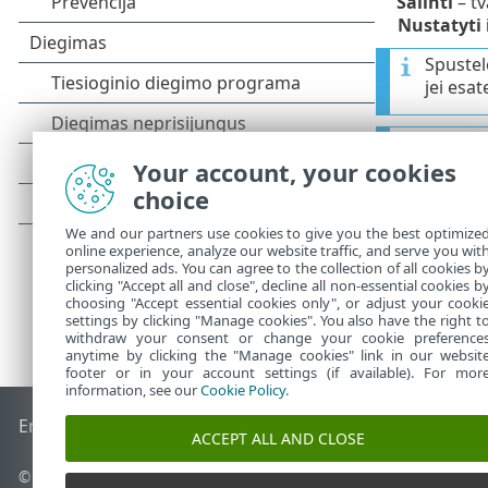
Šalinti
– tv
Nustatyti 
Spustel
jei esat
Po dieg
Your account, your cookies
choice
We and our partners use cookies to give you the best optimize
online experience, analyze our website traffic, and serve you wit
personalized ads. You can agree to the collection of all cookies b
clicking "Accept all and close", decline all non-essential cookies b
choosing "Accept essential cookies only", or adjust your cooki
settings by clicking "Manage cookies". You also have the right t
withdraw your consent or change your cookie preference
anytime by clicking the "Manage cookies" link in our websit
footer or in your account settings (if available). For mor
information, see our
Cookie Policy
.
End of Life
ESET žinių bazė
ESET forumas
ESET Status Port
ACCEPT ALL AND CLOSE
© 1992 - 2025 ESET, spol. s r.o. - Visos teisės saugomos.