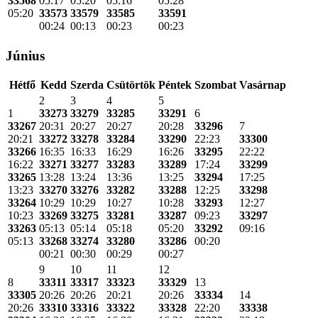
33568
05:17
05:20
05:16
05:28
05:20
33573
33579
33585
33591
00:24
00:13
00:23
00:23
Június
Hétfő
Kedd
Szerda
Csütörtök
Péntek
Szombat
Vasárnap
2
3
4
5
1
33273
33279
33285
33291
6
33267
20:31
20:27
20:27
20:28
33296
7
20:21
33272
33278
33284
33290
22:23
33300
33266
16:35
16:33
16:29
16:26
33295
22:22
16:22
33271
33277
33283
33289
17:24
33299
33265
13:28
13:24
13:36
13:25
33294
17:25
13:23
33270
33276
33282
33288
12:25
33298
33264
10:29
10:29
10:27
10:28
33293
12:27
10:23
33269
33275
33281
33287
09:23
33297
33263
05:13
05:14
05:18
05:20
33292
09:16
05:13
33268
33274
33280
33286
00:20
00:21
00:30
00:29
00:27
9
10
11
12
8
33311
33317
33323
33329
13
33305
20:26
20:26
20:21
20:26
33334
14
20:26
33310
33316
33322
33328
22:20
33338