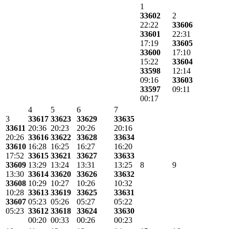
1
33602
2
22:22
33606
33601
22:31
17:19
33605
33600
17:10
15:22
33604
33598
12:14
09:16
33603
33597
09:11
00:17
4
5
6
7
3
33617
33623
33629
33635
33611
20:36
20:23
20:26
20:16
20:26
33616
33622
33628
33634
33610
16:28
16:25
16:27
16:20
17:52
33615
33621
33627
33633
33609
13:29
13:24
13:31
13:25
8
9
13:30
33614
33620
33626
33632
33608
10:29
10:27
10:26
10:32
10:28
33613
33619
33625
33631
33607
05:23
05:26
05:27
05:22
05:23
33612
33618
33624
33630
00:20
00:33
00:26
00:23