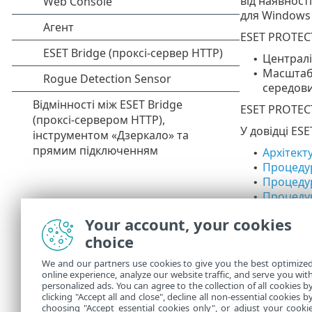
від наявност
для Windows 
ESET PROTEC
Централі
•
Масштабо
•
середови
ESET PROTEC
У довідці ES
Архітект
•
Процедур
•
Процеду
•
Процедур
•
Процеду
•
Your account, your cookies
Після інста
choice
адміністрато
We and our partners use cookies to give you the best optimize
Перші кр
•
online experience, analyze our website traffic, and serve you wit
Керуван
•
personalized ads. You can agree to the collection of all cookies b
Методи 
clicking "Accept all and close", decline all non-essential cookies b
•
choosing "Accept essential cookies only", or adjust your cooki