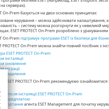
і програми безпеки ESET (наприклад, ESET Endpoint Securi
на серверах).
T On-Prem базується на двох основних принципах:
зоване керування – можна здійснювати налаштування, ке
ваність – систему можна розгорнути як у невеликій мере
щах. ESET PROTECT On-Prem розроблено з урахуванням
T On-Prem
підтримує програми ESET із безпеки для бізне
ET PROTECT On-Prem можна знайти повний посібник з інст
ура ESET PROTECT On-Prem
и інсталяції
ри оновлення
и міграції
ри видалення
ляції ESET PROTECT On-Prem рекомендуємо ознайомитися
ра
.
d
оки після інсталяції ESET PROTECT On-Prem
h
ня передплатою
y
розгортання
агента ESET Management для початку керув
y
e