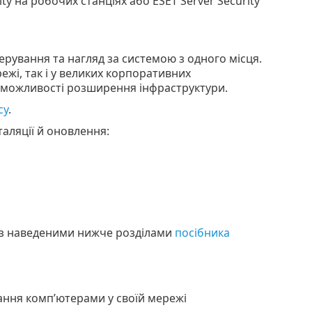
ty на робочих станціях або ESET Server Security
рування та нагляд за системою з одного місця.
жі, так і у великих корпоративних
 можливості розширення інфраструктури.
су
.
аляції й оновлення:
 з наведеними нижче розділами
посібника
ання комп’ютерами у своїй мережі