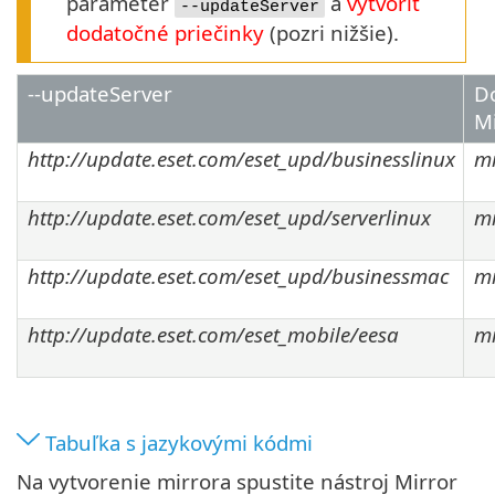
parameter
a
vytvoriť
--updateServer
dodatočné priečinky
(pozri nižšie).
--updateServer
Do
Mi
http://update.eset.com/eset_upd/businesslinux
mi
http://update.eset.com/eset_upd/serverlinux
mi
http://update.eset.com/eset_upd/businessmac
mi
http://update.eset.com/eset_mobile/eesa
mi
Tabuľka s jazykovými kódmi
Na vytvorenie mirrora spustite nástroj Mirror