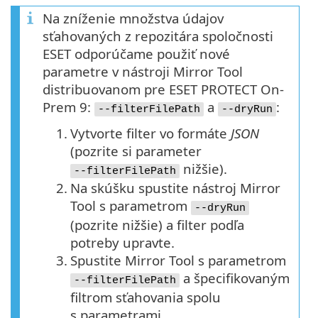
Na zníženie množstva údajov
sťahovaných z repozitára spoločnosti
ESET odporúčame použiť nové
parametre v nástroji Mirror Tool
distribuovanom pre ESET PROTECT On-
Prem 9:
a
:
--filterFilePath
--dryRun
1.
Vytvorte filter vo formáte
JSON
(pozrite si parameter
nižšie).
--filterFilePath
2.
Na skúšku spustite nástroj Mirror
Tool s parametrom
--dryRun
(pozrite nižšie) a filter podľa
potreby upravte.
3.
Spustite Mirror Tool s parametrom
a špecifikovaným
--filterFilePath
filtrom sťahovania spolu
s parametrami