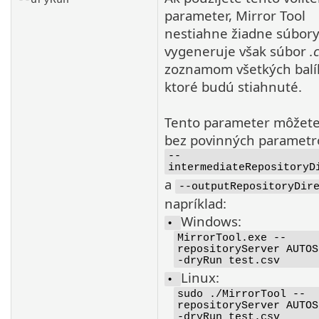
parameter, Mirror Tool
nestiahne žiadne súbory
vygeneruje však súbor
.
zoznamom všetkých balí
ktoré budú stiahnuté.
Tento parameter môžete
bez povinných parametr
--
intermediateRepositoryD
a
--outputRepositoryDir
napríklad:
Windows:
•
MirrorTool.exe --
repositoryServer AUTOS
-dryRun test.csv
Linux:
•
sudo ./MirrorTool --
repositoryServer AUTOS
-dryRun test.csv