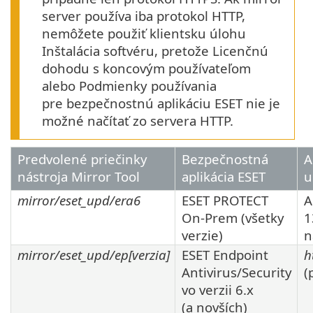
server používa iba protokol HTTP,
nemôžete použiť klientsku úlohu
Inštalácia softvéru, pretože Licenčnú
dohodu s koncovým používateľom
alebo Podmienky používania
pre bezpečnostnú aplikáciu ESET nie je
možné načítať zo servera HTTP.
Predvolené priečinky
Bezpečnostná
A
nástroja Mirror Tool
aplikácia ESET
u
mirror/eset_upd/era6
ESET PROTECT
A
On-Prem (všetky
1
verzie)
mirror/eset_upd/ep[
verzia
]
ESET Endpoint
h
Antivirus/Security
(
vo verzii
6.x
(a novších)