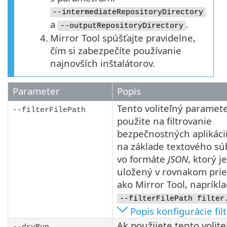
--intermediateRepositoryDirectory
a
.
--outputRepositoryDirectory
4.
Mirror Tool spúšťajte pravidelne,
čím si zabezpečíte používanie
najnovších inštalátorov.
Parameter
Popis
Tento voliteľný paramet
--filterFilePath
použite na filtrovanie
bezpečnostných aplikáci
na základe textového s
vo formáte
JSON
, ktorý je
uložený v rovnakom pri
ako Mirror Tool, napríkla
--filterFilePath filter
Popis konfigurácie filt
Ak použijete tento volite
--dryRun