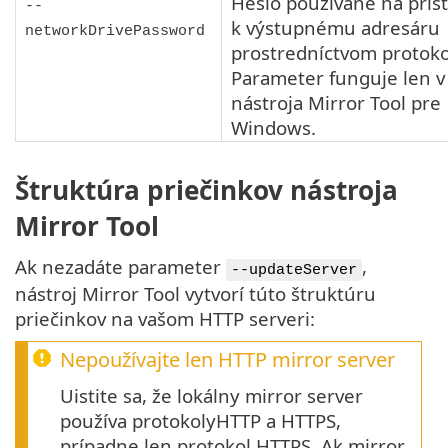
Heslo používané na prís
--
k výstupnému adresáru
networkDrivePassword
prostredníctvom protok
Parameter funguje len v
nástroja
Mirror Tool
pre
Windows.
Štruktúra priečinkov nástroja
Mirror Tool
Ak nezadáte parameter
,
--updateServer
nástroj Mirror Tool vytvorí túto štruktúru
priečinkov na vašom HTTP serveri:
Nepoužívajte len HTTP mirror server
Uistite sa, že lokálny mirror server
používa protokolyHTTP a HTTPS,
prípadne len protokol HTTPS. Ak mirror