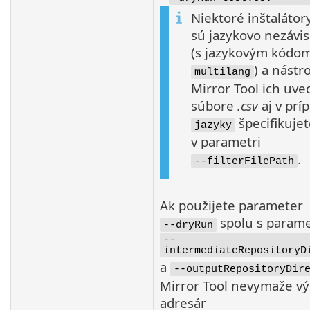
Niektoré inštalátor
sú jazykovo nezávis
(s jazykovým kódo
) a nástro
multilang
Mirror Tool ich uve
súbore
.csv
aj v prí
špecifikujet
jazyky
v parametri
.
--filterFilePath
Ak použijete parameter
spolu s param
--dryRun
--
intermediateRepositoryD
a
--outputRepositoryDir
Mirror Tool nevymaže v
adresár