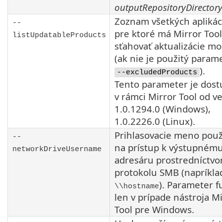
outputRepositoryDirector
Zoznam všetkých aplikác
--
pre ktoré má
Mirror Tool
listUpdatableProducts
sťahovať aktualizácie m
(ak nie je použitý param
).
--excludedProducts
Tento parameter je dos
v rámci
Mirror Tool
od ve
1.0.1294.0
(Windows),
1.0.2226.0
(Linux).
Prihlasovacie meno pou
--
na prístup k výstupném
networkDriveUsername
adresáru prostredníctv
protokolu
SMB
(napríkla
). Parameter 
\\hostname
len v prípade nástroja
Mi
Tool
pre Windows.