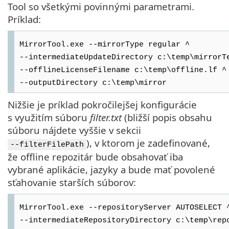
Tool so všetkými povinnými parametrami.
Príklad:
MirrorTool.exe --mirrorType regular ^
--intermediateUpdateDirectory c:\temp\mirrorT
--offlineLicenseFilename c:\temp\offline.lf ^
--outputDirectory c:\temp\mirror
Nižšie je príklad pokročilejšej konfigurácie
s využitím súboru
filter.txt
(bližší popis obsahu
súboru nájdete vyššie v sekcii
), v ktorom je zadefinované,
--filterFilePath
že offline repozitár bude obsahovať iba
vybrané aplikácie, jazyky a bude mať povolené
sťahovanie starších súborov:
MirrorTool.exe --repositoryServer AUTOSELECT 
--intermediateRepositoryDirectory c:\temp\rep