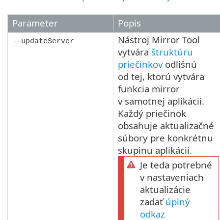
Parameter
Popis
Nástroj Mirror Tool
--updateServer
vytvára
štruktúru
priečinkov
odlišnú
od tej, ktorú vytvára
funkcia mirror
v samotnej aplikácii.
Každý priečinok
obsahuje aktualizačné
súbory pre konkrétnu
skupinu aplikácií.
Je teda potrebné
v nastaveniach
aktualizácie
zadať
úplný
odkaz