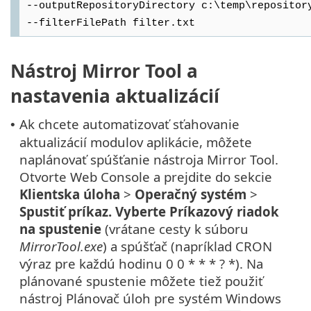
--outputRepositoryDirectory c:\temp\repositor
--filterFilePath filter.txt
Nástroj Mirror Tool a
nastavenia aktualizácií
Ak chcete automatizovať sťahovanie
•
aktualizácií modulov aplikácie, môžete
naplánovať spúšťanie nástroja Mirror Tool.
Otvorte Web Console a prejdite do sekcie
Klientska úloha
>
Operačný systém
>
Spustiť príkaz. Vyberte
Príkazový riadok
na spustenie
(vrátane cesty k súboru
MirrorTool.exe
) a spúšťač (napríklad CRON
výraz pre každú hodinu 0 0 * * * ? *). Na
plánované spustenie môžete tiež použiť
nástroj Plánovač úloh pre systém Windows