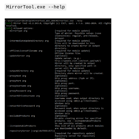
MirrorTool.exe --help