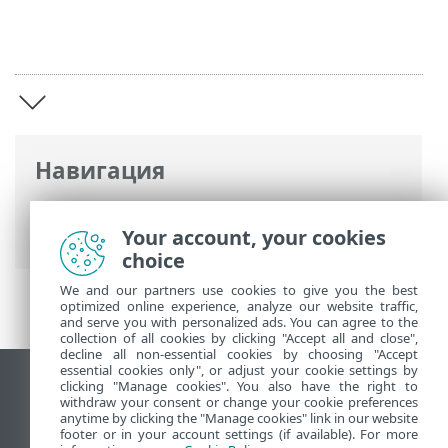
Навигация
Интернет-справка ESET
>
ESET PROTECT
On-Prem
>
Введение
Your account, your cookies
choice
We and our partners use cookies to give you the best
optimized online experience, analyze our website traffic,
and serve you with personalized ads. You can agree to the
collection of all cookies by clicking "Accept all and close",
decline all non-essential cookies by choosing "Accept
essential cookies only", or adjust your cookie settings by
clicking "Manage cookies". You also have the right to
Использовать сайт для ПК
withdraw your consent or change your cookie preferences
End of Life
anytime by clicking the "Manage cookies" link in our website
footer or in your account settings (if available). For more
База знаний ESET