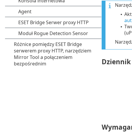
Narzędz
Akt
•
aut
Two
•
(uP
Narzędz
Dziennik
Wymagan