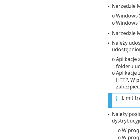
Narzędzie M
•
Windows S
o
Windows 
o
Narzędzie M
•
Należy udos
•
udostępnion
Aplikacje
o
folderu u
Aplikacje
o
HTTP. W p
zabezpiec
Limit t
Należy posi
•
dystrybucyj
W prog
o
W prog
o