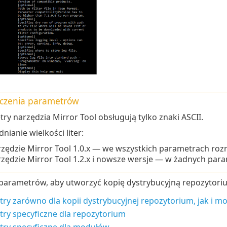
czenia parametrów
ry narzędzia Mirror Tool obsługują tylko znaki ASCII.
nianie wielkości liter:
zędzie Mirror Tool
1.0.x
— we wszystkich parametrach rozróż
zędzie Mirror Tool 1.2.x i nowsze wersje — w żadnych parame
parametrów, aby utworzyć kopię dystrybucyjną repozytoriu
ry zarówno dla kopii dystrybucyjnej repozytorium, jak i mo
ry specyficzne dla repozytorium