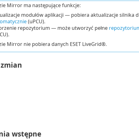
ie Mirror ma następujące funkcje:
ualizacje modułów aplikacji — pobiera aktualizacje silnika de
omatycznie
(
uPCU
).
rzenie repozytorium — może utworzyć pełne
repozytorium
CU).
ie Mirror nie pobiera danych ESET LiveGrid®.
 zmian
ia wstępne