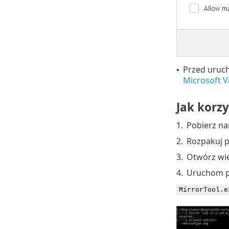
Przed uruch
•
Microsoft V
Jak korzy
1.
Pobierz na
2.
Rozpakuj 
3.
Otwórz wie
4.
Uruchom po
MirrorTool.e