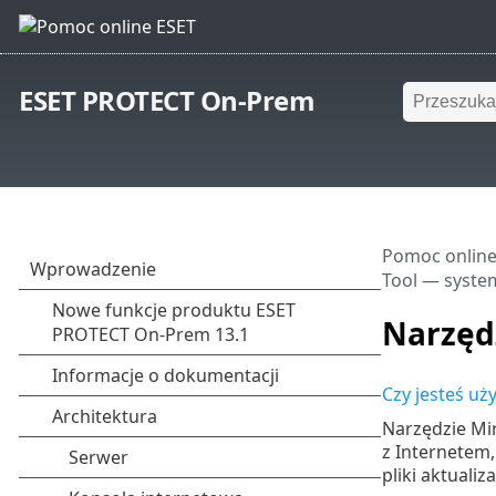
ESET PROTECT On-Prem
Pomoc online
Tool — syst
Narzęd
Czy jesteś u
Narzędzie Mir
z Internetem,
pliki aktualiz