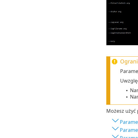
Ograni
Paramet
Uwzględ
Nar
•
Nar
•
Możesz użyć 
Paramet
Paramet