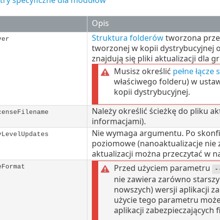
ry specyficzne dla modułów
Opis
Struktura folderów
tworzona przez
ver
tworzonej w kopii dystrybucyjnej
znajdują się pliki aktualizacji dla gr
Musisz określić
pełne łącze 
właściwego folderu) w ustawie
kopii dystrybucyjnej.
Należy określić ścieżkę do pliku a
censeFilename
informacjami).
Nie wymaga argumentu. Po skonfig
yLevelUpdates
poziomowe (nanoaktualizacje nie z
aktualizacji można przeczytać w 
Przed użyciem parametru
eFormat
-
nie zawiera zarówno starszych
nowszych) wersji aplikacji 
użycie tego parametru może
aplikacji zabezpieczających f