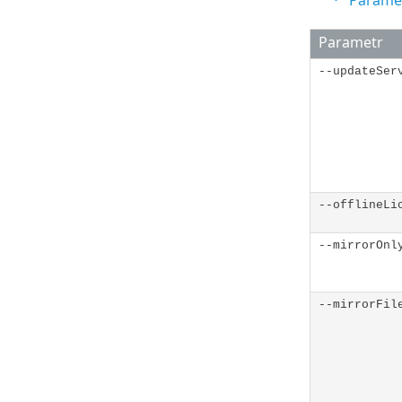
Paramet
Parametr
--updateSer
--offlineLi
--mirrorOnl
--mirrorFil