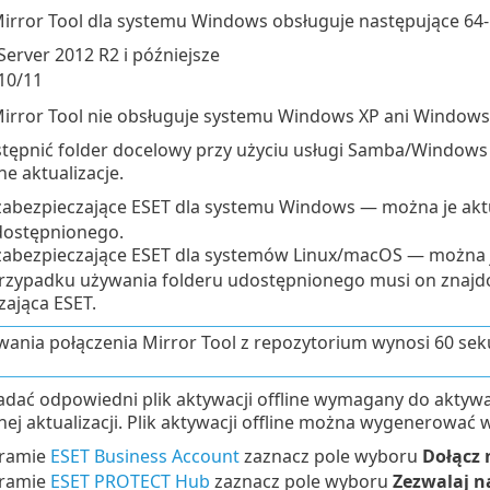
irror Tool dla systemu Windows obsługuje następujące 64-
erver 2012 R2 i późniejsze
10/11
irror Tool nie obsługuje systemu Windows XP ani Windows
tępnić folder docelowy przy użyciu usługi Samba/Windows 
e aktualizacje.
 zabezpieczające ESET dla systemu Windows — można je akt
dostępnionego.
 zabezpieczające ESET dla systemów Linux/macOS — można j
rzypadku używania folderu udostępnionego musi on znajd
zająca ESET.
rwania połączenia Mirror Tool z repozytorium wynosi 60 sek
adać odpowiedni plik aktywacji offline wymagany do aktywa
nej aktualizacji. Plik aktywacji offline można wygenerowa
ramie
ESET Business Account
zaznacz pole wyboru
Dołącz 
ramie
ESET PROTECT Hub
zaznacz pole wyboru
Zezwalaj n