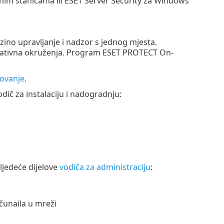
dnim stanicama ili ESET Server Security za Windows
ezino upravljanje i nadzor s jednog mjesta.
porativna okruženja. Program ESET PROTECT On-
lovanje
.
č za instalaciju i nadogradnju:
jedeće dijelove
vodiča za administraciju
:
čunaila u mreži