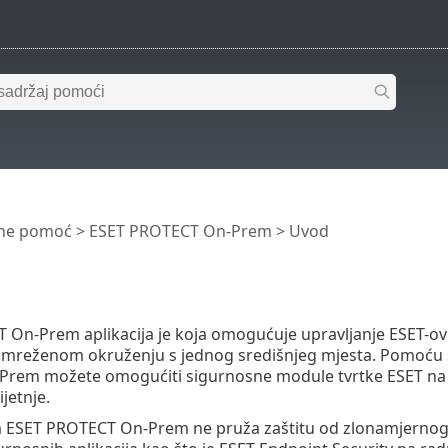
ine pomoć
>
ESET PROTECT On-Prem
>
Uvod
On-Prem aplikacija je koja omogućuje upravljanje ESET-ovi
umreženom okruženju s jednog središnjeg mjesta. Pomoću 
rem možete omogućiti sigurnosne module tvrtke ESET na ud
jetnje.
ESET PROTECT On-Prem ne pruža zaštitu od zlonamjernog ko