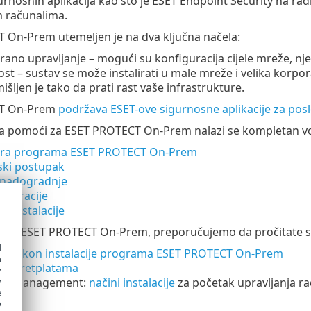
urnosnih aplikacija kao što je ESET Endpoint Security na ra
m računalima.
 On-Prem utemeljen je na dva ključna načela:
irano upravljanje – mogući su konfiguracija cijele mreže, nj
ost – sustav se može instalirati u male mreže i velika kor
šljen je tako da prati rast vaše infrastrukture.
T On-Prem
podržava ESET-ove sigurnosne aplikacije za pos
 pomoći za ESET PROTECT On-Prem nalazi se kompletan vodi
ura programa ESET PROTECT On-Prem
jski postupak
 nadogradnje
migracije
deinstalacije
acije ESET PROTECT On-Prem, preporučujemo da pročitate sl
d
aci nakon instalacije programa ESET PROTECT On-Prem
h
nje pretplatama
y
SET Management:
načini instalacije
za početak upravljanja ra
y
e
o