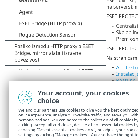
ESET-ovih sig
na serverski
ESET PROTECT
Centraliz
•
Skalabiln
•
Prem osmi
ESET PROTEC
Na stranicama
Arhitekt
•
Instalaci
•
Postupci
•
Postupci 
•
Your account, your cookies
Postupci 
•
choice
Nakon instal
We and our partners use cookies to give you the best optimize
Prvi kor
•
online experience, analyze our website traffic, and serve you wit
Upravlja
•
personalized ads. You can agree to the collection of all cookies b
Agent E
clicking "Accept all and close", decline all non-essential cookies b
•
choosing "Accept essential cookies only", or adjust your cooki
settings by clicking "Manage cookies". You also have the right t