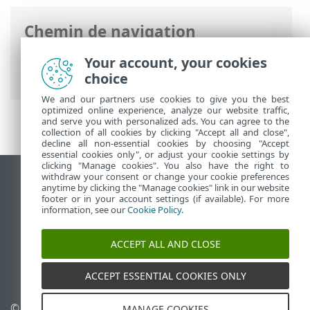
Chemin de navigation
Aide en ligne ESET
>
ESET PROTECT On-
Your account, your cookies
Prem
>
Introduction
choice
We and our partners use cookies to give you the best
optimized online experience, analyze our website traffic,
and serve you with personalized ads. You can agree to the
collection of all cookies by clicking "Accept all and close",
decline all non-essential cookies by choosing "Accept
essential cookies only", or adjust your cookie settings by
clicking "Manage cookies". You also have the right to
withdraw your consent or change your cookie preferences
Afficher le site des postes de travail
anytime by clicking the "Manage cookies" link in our website
footer or in your account settings (if available). For more
End of Life
information, see our
Cookie Policy
.
Base de connaissances ESET
Forum ESET
ACCEPT ALL AND CLOSE
ESET Status Portal
Support régional
ACCEPT ESSENTIAL COOKIES ONLY
© 1992 - 2026 ESET, spol. s
Gérer les cookies
MANAGE COOKIES